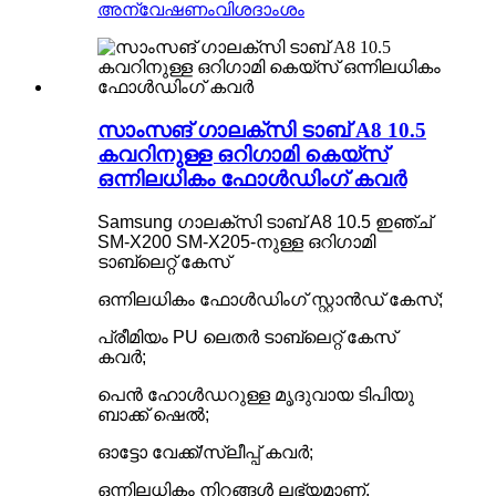
അന്വേഷണം
വിശദാംശം
സാംസങ് ഗാലക്‌സി ടാബ് A8 10.5
കവറിനുള്ള ഒറിഗാമി കെയ്‌സ്
ഒന്നിലധികം ഫോൾഡിംഗ് കവർ
Samsung ഗാലക്‌സി ടാബ് A8 10.5 ഇഞ്ച്
SM-X200 SM-X205-നുള്ള ഒറിഗാമി
ടാബ്‌ലെറ്റ് കേസ്
ഒന്നിലധികം ഫോൾഡിംഗ് സ്റ്റാൻഡ് കേസ്;
പ്രീമിയം PU ലെതർ ടാബ്‌ലെറ്റ് കേസ്
കവർ;
പെൻ ഹോൾഡറുള്ള മൃദുവായ ടിപിയു
ബാക്ക് ഷെൽ;
ഓട്ടോ വേക്ക്/സ്ലീപ്പ് കവർ;
ഒന്നിലധികം നിറങ്ങൾ ലഭ്യമാണ്.