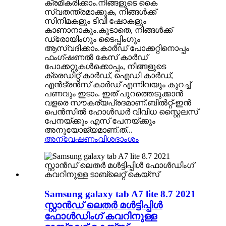
ക്രമീകരിക്കാം.നിങ്ങളുടെ കൈ
സ്വതന്ത്രമാക്കുക, നിങ്ങൾക്ക്
സിനിമകളും ടിവി ഷോകളും
കാണാനാകും.കൂടാതെ, നിങ്ങൾക്ക്
ഡ്രോയിംഗും ടൈപ്പിംഗും
ആസ്വദിക്കാം.കാർഡ് പോക്കറ്റിനൊപ്പം
ഫംഗ്‌ഷണൽ കേസ് കാർഡ്
പോക്കറ്റുകൾക്കൊപ്പം, നിങ്ങളുടെ
ക്രെഡിറ്റ് കാർഡ്, ഐഡി കാർഡ്,
എൻട്രൻസ് കാർഡ് എന്നിവയും കുറച്ച്
പണവും ഇടാം. ഇത് പുറത്തെടുക്കാൻ
വളരെ സൗകര്യപ്രദമാണ്.ബിൽറ്റ്-ഇൻ
പെൻസിൽ ഹോൾഡർ വിവിധ സ്റ്റൈലസ്
പേനയ്ക്കും എസ് പേനയ്ക്കും
അനുയോജ്യമാണ്.ത്...
അന്വേഷണം
വിശദാംശം
Samsung galaxy tab A7 lite 8.7 2021
സ്റ്റാൻഡ് ലെതർ മൾട്ടിപ്പിൾ
ഫോൾഡിംഗ് കവറിനുള്ള