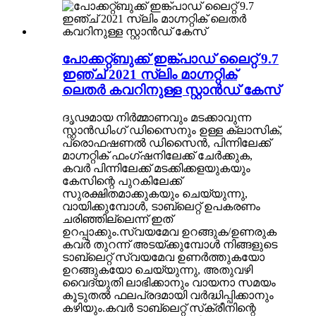
പോക്കറ്റ്ബുക്ക് ഇങ്ക്പാഡ് ലൈറ്റ് 9.7
ഇഞ്ച് 2021 സ്ലിം മാഗ്നറ്റിക്
ലെതർ കവറിനുള്ള സ്റ്റാൻഡ് കേസ്
ദൃഢമായ നിർമ്മാണവും മടക്കാവുന്ന
സ്റ്റാൻഡിംഗ് ഡിസൈനും ഉള്ള ക്ലാസിക്,
പ്രൊഫഷണൽ ഡിസൈൻ, പിന്നിലേക്ക്
മാഗ്നറ്റിക് ഫംഗ്‌ഷനിലേക്ക് ചേർക്കുക,
കവർ പിന്നിലേക്ക് മടക്കിക്കളയുകയും
കേസിന്റെ പുറകിലേക്ക്
സുരക്ഷിതമാക്കുകയും ചെയ്യുന്നു,
വായിക്കുമ്പോൾ, ടാബ്‌ലെറ്റ് ഉപകരണം
ചരിഞ്ഞില്ലെന്ന് ഇത്
ഉറപ്പാക്കും.സ്വയമേവ ഉറങ്ങുക/ഉണരുക
കവർ തുറന്ന് അടയ്‌ക്കുമ്പോൾ നിങ്ങളുടെ
ടാബ്‌ലെറ്റ് സ്വയമേവ ഉണർത്തുകയോ
ഉറങ്ങുകയോ ചെയ്യുന്നു, അതുവഴി
വൈദ്യുതി ലാഭിക്കാനും വായനാ സമയം
കൂടുതൽ ഫലപ്രദമായി വർദ്ധിപ്പിക്കാനും
കഴിയും.കവർ ടാബ്‌ലെറ്റ് സ്‌ക്രീനിന്റെ