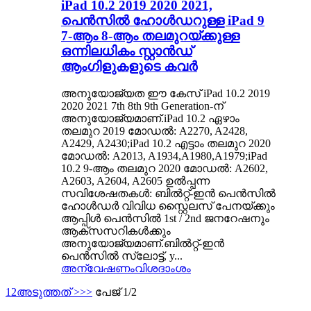
iPad 10.2 2019 2020 2021,
പെൻസിൽ ഹോൾഡറുള്ള iPad 9
7-ആം 8-ആം തലമുറയ്‌ക്കുള്ള
ഒന്നിലധികം സ്റ്റാൻഡ്
ആംഗിളുകളുടെ കവർ
അനുയോജ്യത ഈ കേസ് iPad 10.2 2019
2020 2021 7th 8th 9th Generation-ന്
അനുയോജ്യമാണ്.iPad 10.2 ഏഴാം
തലമുറ 2019 മോഡൽ: A2270, A2428,
A2429, A2430;iPad 10.2 എട്ടാം തലമുറ 2020
മോഡൽ: A2013, A1934,A1980,A1979;iPad
10.2 9-ആം തലമുറ 2020 മോഡൽ: A2602,
A2603, A2604, A2605 ഉൽപ്പന്ന
സവിശേഷതകൾ: ബിൽറ്റ്-ഇൻ പെൻസിൽ
ഹോൾഡർ വിവിധ സ്റ്റൈലസ് പേനയ്ക്കും
ആപ്പിൾ പെൻസിൽ 1st / 2nd ജനറേഷനും
ആക്സസറികൾക്കും
അനുയോജ്യമാണ്.ബിൽറ്റ്-ഇൻ
പെൻസിൽ സ്ലോട്ട്, y...
അന്വേഷണം
വിശദാംശം
1
2
അടുത്തത് >
>>
പേജ് 1/2