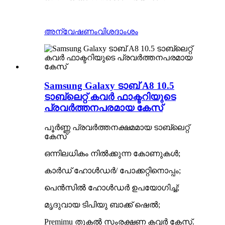
അന്വേഷണം
വിശദാംശം
Samsung Galaxy ടാബ് A8 10.5
ടാബ്‌ലെറ്റ് കവർ ഫാക്ടറിയുടെ
പ്രവർത്തനപരമായ കേസ്
പൂർണ്ണ പ്രവർത്തനക്ഷമമായ ടാബ്‌ലെറ്റ്
കേസ്
ഒന്നിലധികം നിൽക്കുന്ന കോണുകൾ;
കാർഡ് ഹോൾഡർ/ പോക്കറ്റിനൊപ്പം;
പെൻസിൽ ഹോൾഡർ ഉപയോഗിച്ച്;
മൃദുവായ ടിപിയു ബാക്ക് ഷെൽ;
Premimu തുകൽ സംരക്ഷണ കവർ കേസ്.