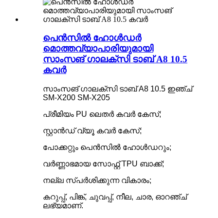
പെൻസിൽ ഹോൾഡർ
മൊത്തവ്യാപാരിയുമായി
സാംസങ് ഗാലക്‌സി ടാബ് A8 10.5
കവർ
സാംസങ് ഗാലക്സി ടാബ് A8 10.5 ഇഞ്ച്
SM-X200 SM-X205
പ്രീമിയം PU ലെതർ കവർ കേസ്;
സ്റ്റാൻഡ് വ്യൂ കവർ കേസ്;
പോക്കറ്റും പെൻസിൽ ഹോൾഡറും;
വർണ്ണാഭമായ സോഫ്റ്റ് TPU ബാക്ക്;
നല്ല സ്പർശിക്കുന്ന വികാരം;
കറുപ്പ്, പിങ്ക്, ചുവപ്പ്, നീല, ചാര, ഓറഞ്ച്
ലഭ്യമാണ്.