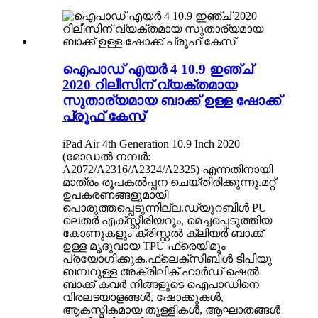
ഐപാഡ് എയർ 4 10.9 ഇഞ്ച്
2020 റിലീസിന് വ്യക്തമായ
സുതാര്യമായ ബാക്ക് ഉള്ള ഷോക്ക്
പ്രൂഫ് കേസ്
iPad Air 4th Generation 10.9 Inch 2020
(മോഡൽ നമ്പർ:
A2072/A2316/A2324/A2325) എന്നതിനായി
മാത്രം രൂപകൽപ്പന ചെയ്‌തിരിക്കുന്നു.മറ്റ്
ഉപകരണങ്ങളുമായി
പൊരുത്തപ്പെടുന്നില്ല.ഡ്യൂറബിൾ PU
ലെതർ എക്സ്റ്റീരിയറും, മെച്ചപ്പെടുത്തിയ
കോണുകളും ക്രിസ്റ്റൽ ക്ലിയർ ബാക്ക്
ഉള്ള മൃദുവായ TPU ഫ്രെയിമും
പ്രയോഗിക്കുക.ഫ്ലെക്സിബിൾ ടിപിയു
ബമ്പറുള്ള അക്രിലിക് ഹാർഡ് ഷെൽ
ബാക്ക് കവർ നിങ്ങളുടെ ഐപാഡിനെ
വിരലടയാളങ്ങൾ, ഷോക്കുകൾ,
ആകസ്മികമായ തുള്ളികൾ, ആഘാതങ്ങൾ