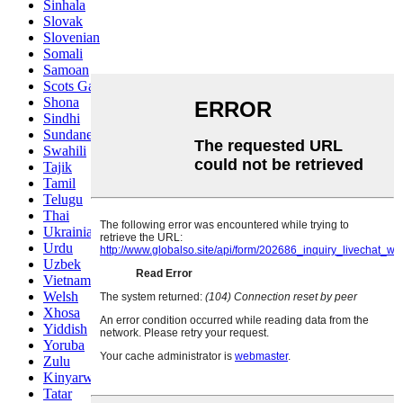
Sinhala
Slovak
Slovenian
Somali
Samoan
Scots Gaelic
Shona
Sindhi
Sundanese
Swahili
Tajik
Tamil
Telugu
Thai
Ukrainian
Urdu
Uzbek
Vietnamese
Welsh
Xhosa
Yiddish
Yoruba
Zulu
Kinyarwanda
Tatar