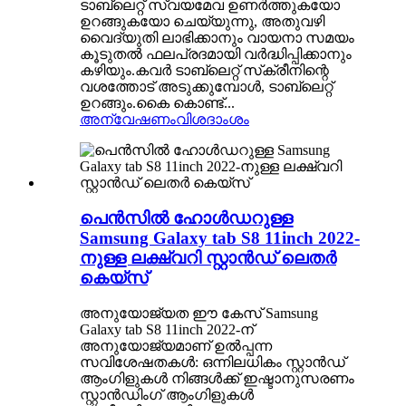
ടാബ്‌ലെറ്റ് സ്വയമേവ ഉണർത്തുകയോ
ഉറങ്ങുകയോ ചെയ്യുന്നു, അതുവഴി
വൈദ്യുതി ലാഭിക്കാനും വായനാ സമയം
കൂടുതൽ ഫലപ്രദമായി വർദ്ധിപ്പിക്കാനും
കഴിയും.കവർ ടാബ്‌ലെറ്റ് സ്‌ക്രീനിന്റെ
വശത്തോട് അടുക്കുമ്പോൾ, ടാബ്‌ലെറ്റ്
ഉറങ്ങും.കൈ കൊണ്ട്...
അന്വേഷണം
വിശദാംശം
പെൻസിൽ ഹോൾഡറുള്ള
Samsung Galaxy tab S8 11inch 2022-
നുള്ള ലക്ഷ്വറി സ്റ്റാൻഡ് ലെതർ
കെയ്‌സ്
അനുയോജ്യത ഈ കേസ് Samsung
Galaxy tab S8 11inch 2022-ന്
അനുയോജ്യമാണ് ഉൽപ്പന്ന
സവിശേഷതകൾ: ഒന്നിലധികം സ്റ്റാൻഡ്
ആംഗിളുകൾ നിങ്ങൾക്ക് ഇഷ്ടാനുസരണം
സ്റ്റാൻഡിംഗ് ആംഗിളുകൾ