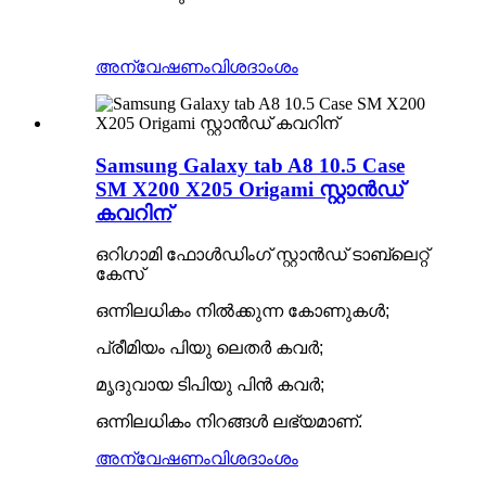
അന്വേഷണം
വിശദാംശം
Samsung Galaxy tab A8 10.5 Case
SM X200 X205 Origami സ്റ്റാൻഡ്
കവറിന്
ഒറിഗാമി ഫോൾഡിംഗ് സ്റ്റാൻഡ് ടാബ്‌ലെറ്റ്
കേസ്
ഒന്നിലധികം നിൽക്കുന്ന കോണുകൾ;
പ്രീമിയം പിയു ലെതർ കവർ;
മൃദുവായ ടിപിയു പിൻ കവർ;
ഒന്നിലധികം നിറങ്ങൾ ലഭ്യമാണ്.
അന്വേഷണം
വിശദാംശം