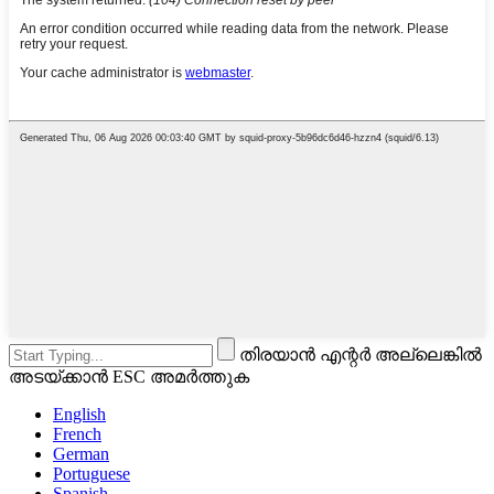
തിരയാൻ എന്റർ അല്ലെങ്കിൽ
അടയ്ക്കാൻ ESC അമർത്തുക
English
French
German
Portuguese
Spanish