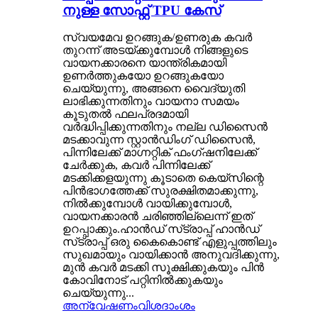
നുള്ള സോഫ്റ്റ് TPU കേസ്
സ്വയമേവ ഉറങ്ങുക/ഉണരുക കവർ
തുറന്ന് അടയ്‌ക്കുമ്പോൾ നിങ്ങളുടെ
വായനക്കാരനെ യാന്ത്രികമായി
ഉണർത്തുകയോ ഉറങ്ങുകയോ
ചെയ്യുന്നു, അങ്ങനെ വൈദ്യുതി
ലാഭിക്കുന്നതിനും വായനാ സമയം
കൂടുതൽ ഫലപ്രദമായി
വർദ്ധിപ്പിക്കുന്നതിനും നല്ല ഡിസൈൻ
മടക്കാവുന്ന സ്റ്റാൻഡിംഗ് ഡിസൈൻ,
പിന്നിലേക്ക് മാഗ്നറ്റിക് ഫംഗ്‌ഷനിലേക്ക്
ചേർക്കുക, കവർ പിന്നിലേക്ക്
മടക്കിക്കളയുന്നു കൂടാതെ കെയ്‌സിന്റെ
പിൻഭാഗത്തേക്ക് സുരക്ഷിതമാക്കുന്നു,
നിൽക്കുമ്പോൾ വായിക്കുമ്പോൾ,
വായനക്കാരൻ ചരിഞ്ഞില്ലെന്ന് ഇത്
ഉറപ്പാക്കും.ഹാൻഡ് സ്‌ട്രാപ്പ് ഹാൻഡ്
സ്‌ട്രാപ്പ് ഒരു കൈകൊണ്ട് എളുപ്പത്തിലും
സുഖമായും വായിക്കാൻ അനുവദിക്കുന്നു,
മുൻ കവർ മടക്കി സൂക്ഷിക്കുകയും പിൻ
കോവിനോട് പറ്റിനിൽക്കുകയും
ചെയ്യുന്നു...
അന്വേഷണം
വിശദാംശം