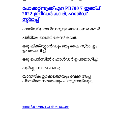
പോക്കറ്റ്‌ബുക്ക് എറ PB700 7 ഇഞ്ച്
2022 ഇറീഡർ കവർ, ഹാൻഡ്
സ്ട്രാപ്പ്
ഹാൻഡ് ഹോൾഡറുള്ള ആഡംബര കവർ
പ്രീമിയം ലെതർ കേസ് കവർ;
ഒരു കിക്ക്-സ്റ്റാൻഡും ഒരു കൈ സ്ട്രാപ്പും
ഉപയോഗിച്ച്;
ഒരു പെൻസിൽ ഹോൾഡർ ഉപയോഗിച്ച്;
പൂർണ്ണ സംരക്ഷണം;
യാന്ത്രിക ഉറക്കത്തെയും വേക്ക് അപ്പ്
പ്രവർത്തനത്തെയും പിന്തുണയ്ക്കുക.
അന്വേഷണം
വിശദാംശം