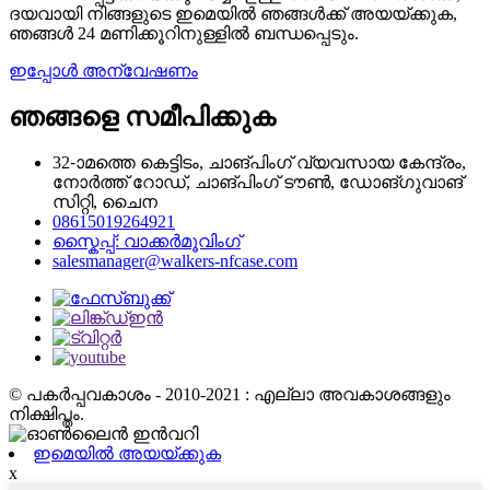
ദയവായി നിങ്ങളുടെ ഇമെയിൽ ഞങ്ങൾക്ക് അയയ്ക്കുക,
ഞങ്ങൾ 24 മണിക്കൂറിനുള്ളിൽ ബന്ധപ്പെടും.
ഇപ്പോൾ അന്വേഷണം
ഞങ്ങളെ സമീപിക്കുക
32-ാമത്തെ കെട്ടിടം, ചാങ്‌പിംഗ് വ്യവസായ കേന്ദ്രം,
നോർത്ത് റോഡ്, ചാങ്‌പിംഗ് ടൗൺ, ഡോങ്‌ഗുവാങ്
സിറ്റി, ചൈന
08615019264921
സ്കൈപ്പ്: വാക്കർമൂവിംഗ്
salesmanager@walkers-nfcase.com
© പകർപ്പവകാശം - 2010-2021 : എല്ലാ അവകാശങ്ങളും
നിക്ഷിപ്തം.
ഇമെയിൽ അയയ്ക്കുക
x