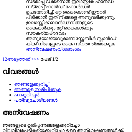
സ്‌ട്രാപ്പ് ഡിസൈൻ ഇലാസ്റ്റിക് ഹാൻഡ്
സ്‌ട്രാപ്പ്/ഹാൻഡ് ഹോൾഡർ
ഉപയോഗിച്ച്, ഒറ്റ കൈകൊണ്ട് ഈറർ
പിടിക്കാൻ ഇത് നിങ്ങളെ അനുവദിക്കുന്നു.
ഇലാസ്റ്റിക് ബാൻഡ് നിങ്ങളുടെ
കൈകൾക്കും മറ്റ് കൈകൾക്കും
സൗകര്യപ്രദവും
അനുയോജ്യവുമാണ്.സ്റ്റേബിൾ സ്റ്റാൻഡ്
കിക്ക് നിങ്ങളുടെ കൈ സ്വതന്ത്രമാക്കുക
അന്വേഷണം
വിശദാംശം
1
2
അടുത്തത് >
>>
പേജ് 1/2
വിവരങ്ങൾ
ഞങ്ങളേക്കുറിച്ച്
ഞങ്ങളെ സമീപിക്കുക
ഫാക്ടറി ടൂർ
പതിവുചോദ്യങ്ങൾ
അന്വേഷണം
ഞങ്ങളുടെ ഉൽപ്പന്നങ്ങളെക്കുറിച്ചോ
വിലവിവരപ്പട്ടികയെക്കുറിച്ചോ ഉള്ള അന്വേഷണങ്ങൾക്ക്,