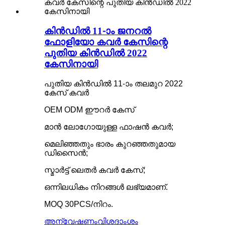
കിൻഡിൽ 11-ാം ജനറൽ
ഫോളിയോ കവർ കേസിന്റെ
പുതിയ കിൻഡിൽ 2022
കേസിനായി
പുതിയ കിൻഡിൽ 11-ാം തലമുറ 2022
കേസ് കവർ
OEM ODM ഈറർ കേസ്
മാൻ ലോഗോയുള്ള ഫാഷൻ കവർ;
മെലിഞ്ഞതും ഭാരം കുറഞ്ഞതുമായ
ഡിസൈൻ;
സ്മാർട്ട് ലെതർ കവർ കേസ്;
ഒന്നിലധികം നിറങ്ങൾ ലഭ്യമാണ്.
MOQ 30PCS/നിറം.
അന്വേഷണം
വിശദാംശം