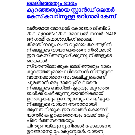
മെലിഞ്ഞതും ഭാരം
കുറഞ്ഞതുമായ സ്റ്റാൻഡ് ലെതർ
കേസ് കവറിനുള്ള ഒറിഗാമി കേസ്
ലഭ്യമായ മോഡൽ കോബോ ലിബ്ര 2
2021 7 ഇഞ്ച് 2021 മോഡൽ നമ്പർ :N418
ഒറിഗാമി ഫോൾഡിംഗ് ശൈലി
തിരശ്ചീനവും ലംബവുമായ തലങ്ങളിൽ
നിങ്ങളുടെ വായനക്കാരനെ നിൽക്കാൻ
ഈ കേസ് അനുവദിക്കുന്നു.നിങ്ങളുടെ
കൈകൾ
സ്വതന്ത്രമാക്കുക.മെലിഞ്ഞതും ഭാരം
കുറഞ്ഞതുമായ ഡിസൈൻ നിങ്ങളുടെ
വായനക്കാരനെ സംരക്ഷിച്ചുകൊണ്ട്,
ചുമക്കാൻ ഒരു ഭാരവുമില്ലാതെ
നിങ്ങളുടെ ബാഗിൽ ഏറ്റവും കുറഞ്ഞ
ബൾക്ക് ചേർക്കുന്നു.യാന്ത്രികമായി
ഉറങ്ങുകയും ഉണരുകയും ചെയ്യുക,
നിങ്ങളുടെ വായന അനന്തമായി
ആസ്വദിക്കുക.ഈ ലെതർ കെയ്‌സ്
യാന്ത്രിക ഉറക്കത്തെയും വേക്ക് അപ്പ്
പ്രവർത്തനത്തെയും
പിന്തുണയ്ക്കുന്നു.നിങ്ങൾ പോകാനോ
ഉറങ്ങാനോ പോകുമ്പോൾ, വായന