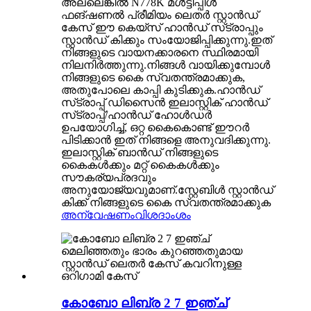
അല്ലെങ്കിൽ N778K മൾട്ടിപ്പിൾ
ഫങ്ഷണൽ പ്രീമിയം ലെതർ സ്റ്റാൻഡ്
കേസ് ഈ കെയ്‌സ് ഹാൻഡ് സ്‌ട്രാപ്പും
സ്റ്റാൻഡ് കിക്കും സംയോജിപ്പിക്കുന്നു.ഇത്
നിങ്ങളുടെ വായനക്കാരനെ സ്ഥിരമായി
നിലനിർത്തുന്നു.നിങ്ങൾ വായിക്കുമ്പോൾ
നിങ്ങളുടെ കൈ സ്വതന്ത്രമാക്കുക,
അതുപോലെ കാപ്പി കുടിക്കുക.ഹാൻഡ്
സ്‌ട്രാപ്പ് ഡിസൈൻ ഇലാസ്റ്റിക് ഹാൻഡ്
സ്‌ട്രാപ്പ്/ഹാൻഡ് ഹോൾഡർ
ഉപയോഗിച്ച്, ഒറ്റ കൈകൊണ്ട് ഈറർ
പിടിക്കാൻ ഇത് നിങ്ങളെ അനുവദിക്കുന്നു.
ഇലാസ്റ്റിക് ബാൻഡ് നിങ്ങളുടെ
കൈകൾക്കും മറ്റ് കൈകൾക്കും
സൗകര്യപ്രദവും
അനുയോജ്യവുമാണ്.സ്റ്റേബിൾ സ്റ്റാൻഡ്
കിക്ക് നിങ്ങളുടെ കൈ സ്വതന്ത്രമാക്കുക
അന്വേഷണം
വിശദാംശം
കോബോ ലിബ്ര 2 7 ഇഞ്ച്