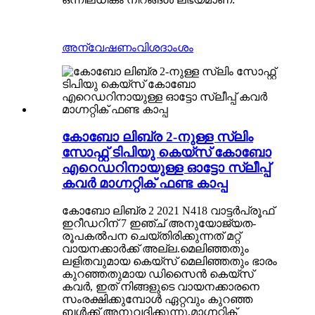
അന്വേഷണം
വിശദാംശം
കോബോ ലിബ്ര 2-നുള്ള സ്ലിം
സോഫ്റ്റ് ടിപിയു കെയ്‌സ് കോബോ
എറെഡറിനായുള്ള ഓട്ടോ സ്ലീപ്പ്
കവർ മാഗ്നറ്റിക് ഫണ്ട കാപ്പ
കോബോ ലിബ്ര 2 2021 N418 വാട്ടർപ്രൂഫ്
ഇറീഡറിന് 7 ഇഞ്ച് അനുയോജ്യത-
രൂപകൽപന ചെയ്തിരിക്കുന്നത് മറ്റ്
വായനക്കാർക്ക് അല്ല.മെലിഞ്ഞതും
ലളിതവുമായ കെയ്‌സ് മെലിഞ്ഞതും ഭാരം
കുറഞ്ഞതുമായ ഡിസൈൻ കെയ്‌സ്
കവർ, ഇത് നിങ്ങളുടെ വായനക്കാരനെ
സംരക്ഷിക്കുമ്പോൾ ഏറ്റവും കുറഞ്ഞ
ബൾക്ക് അനുവദിക്കുന്നു.മാഗ്നറ്റിക്