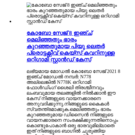
കോബോ സേജ് 8 ഇഞ്ച്
മെലിഞ്ഞതും ഭാരം
കുറഞ്ഞതുമായ പിയു ലെതർ
പ്രൊട്ടക്റ്റീവ് കെയ്‌സ് കവറിനുള്ള
ഒറിഗാമി സ്റ്റാൻഡ് കേസ്
ലഭ്യമായ മോഡൽ കോബോ സേജ് 2021 8
ഇഞ്ച് മോഡൽ നമ്പർ: N778
അല്ലെങ്കിൽ N778K ഒറിഗാമി
ഫോൾഡിംഗ് ശൈലി തിരശ്ചീനവും
ലംബവുമായ തലങ്ങളിൽ നിൽക്കാൻ ഈ
കേസ് നിങ്ങളുടെ വായനക്കാരനെ
അനുവദിക്കുന്നു.നിങ്ങളുടെ കൈകൾ
സ്വതന്ത്രമാക്കുക.മെലിഞ്ഞതും ഭാരം
കുറഞ്ഞതുമായ ഡിസൈൻ നിങ്ങളുടെ
വായനക്കാരനെ സംരക്ഷിക്കുന്നതിനൊപ്പം
കൊണ്ടുപോകാൻ ഒരു ഭാരവുമില്ലാതെ
ഇത് നിങ്ങളുടെ ബാഗിൽ ചുരുങ്ങിയ