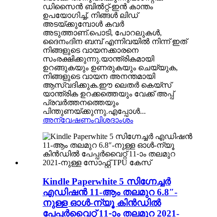
ഡിസൈൻ ബിൽറ്റ്-ഇൻ കാന്തം
ഉപയോഗിച്ച്, നിങ്ങൾ ലിഡ്
അടയ്ക്കുമ്പോൾ കവർ
അടുത്താണ്.പൊടി, പോറലുകൾ,
ദൈനംദിന ബമ്പ് എന്നിവയിൽ നിന്ന് ഇത്
നിങ്ങളുടെ വായനക്കാരനെ
സംരക്ഷിക്കുന്നു.യാന്ത്രികമായി
ഉറങ്ങുകയും ഉണരുകയും ചെയ്യുക,
നിങ്ങളുടെ വായന അനന്തമായി
ആസ്വദിക്കുക.ഈ ലെതർ കെയ്‌സ്
യാന്ത്രിക ഉറക്കത്തെയും വേക്ക് അപ്പ്
പ്രവർത്തനത്തെയും
പിന്തുണയ്ക്കുന്നു.എപ്പോൾ...
അന്വേഷണം
വിശദാംശം
Kindle Paperwhite 5 സിഗ്നേച്ചർ
എഡിഷൻ 11-ആം തലമുറ 6.8″-
നുള്ള ഓൾ-ന്യൂ കിൻഡിൽ
പേപ്പർവൈറ്റ് 11-ാം തലമുറ 2021-