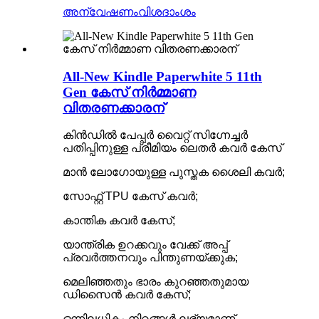
അന്വേഷണം
വിശദാംശം
All-New Kindle Paperwhite 5 11th
Gen കേസ് നിർമ്മാണ
വിതരണക്കാരന്
കിൻഡിൽ പേപ്പർ വൈറ്റ് സിഗ്നേച്ചർ
പതിപ്പിനുള്ള പ്രീമിയം ലെതർ കവർ കേസ്
മാൻ ലോഗോയുള്ള പുസ്തക ശൈലി കവർ;
സോഫ്റ്റ് TPU കേസ് കവർ;
കാന്തിക കവർ കേസ്;
യാന്ത്രിക ഉറക്കവും വേക്ക് അപ്പ്
പ്രവർത്തനവും പിന്തുണയ്ക്കുക;
മെലിഞ്ഞതും ഭാരം കുറഞ്ഞതുമായ
ഡിസൈൻ കവർ കേസ്;
ഒന്നിലധികം നിറങ്ങൾ ലഭ്യമാണ്.