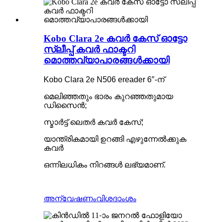
Kobo Clara 2e കവർ കേസ് ഓട്ടോ
സ്ലീപ്പ് കവർ ഫാക്ടറി
മൊത്തവ്യാപാരങ്ങൾക്കായി
Kobo Clara 2e N506 ereader 6″-ന്
മെലിഞ്ഞതും ഭാരം കുറഞ്ഞതുമായ
ഡിസൈൻ;
സ്മാർട്ട് ലെതർ കവർ കേസ്;
യാന്ത്രികമായി ഉറങ്ങി എഴുന്നേൽക്കുക
കവർ
ഒന്നിലധികം നിറങ്ങൾ ലഭ്യമാണ്.
അന്വേഷണം
വിശദാംശം