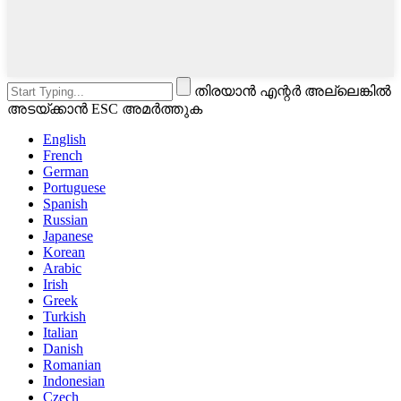
തിരയാൻ എന്റർ അല്ലെങ്കിൽ
അടയ്ക്കാൻ ESC അമർത്തുക
English
French
German
Portuguese
Spanish
Russian
Japanese
Korean
Arabic
Irish
Greek
Turkish
Italian
Danish
Romanian
Indonesian
Czech