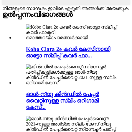
നിങ്ങളുടെ സന്ദേശം ഇവിടെ എഴുതി ഞങ്ങൾക്ക് അയക്കുക
ഉൽപ്പന്നം
വിഭാഗങ്ങൾ
Kobo Clara 2e കവർ കേസിനായി
ഓട്ടോ സ്ലീപ്പ് കവർ ഫാ...
ഓൾ-ന്യൂ കിൻഡിൽ പേപ്പർ
വൈറ്റിനുള്ള സ്ലിം ഒറിഗാമി
കേസ്...