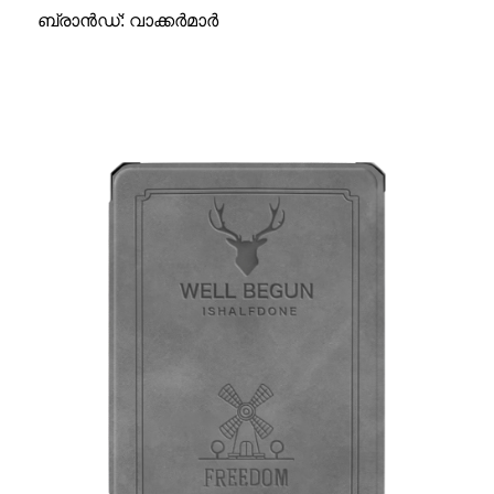
ബ്രാൻഡ്: വാക്കർമാർ