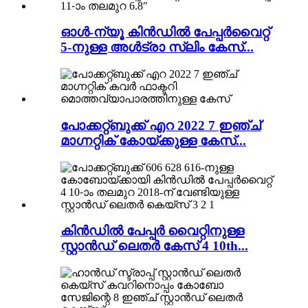
ഓൾ-ന്യൂ കിൻഡിൽ പേപ്പർവൈറ്റ്
5-നുള്ള അൾട്രാ സ്ലിം കേസ്...
പോക്കറ്റ്ബുക്ക് എറ 2022 7 ഇഞ്ച്
മാഗ്നറ്റിക് കോയ്‌ക്കുള്ള കേസ്...
കിൻഡിൽ പേപ്പർ വൈറ്റിനുള്ള
സ്റ്റാൻഡ് ലെതർ കേസ് 4 10th...