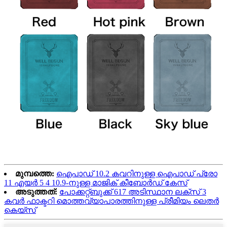
മുമ്പത്തെ:
ഐപാഡ് 10.2 കവറിനുള്ള ഐപാഡ് പ്രോ
11 എയർ 5 4 10.9-നുള്ള മാജിക് കീബോർഡ് കേസ്
അടുത്തത്:
പോക്കറ്റ്ബുക്ക് 617 അടിസ്ഥാന ലക്സ് 3
കവർ ഫാക്ടറി മൊത്തവ്യാപാരത്തിനുള്ള പ്രീമിയം ലെതർ
കെയ്‌സ്