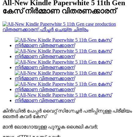
All-New Kindle Paperwhite 5 11th Gen
കേസ് നിർമ്മാണ വിതരണക്കാരന്
കിൻഡിൽ പേപ്പർ വൈറ്റ് സിഗ്നേച്ചർ പതിപ്പിനുള്ള പ്രീമിയം
ലെതർ കവർ കേസ്
മാൻ ലോഗോയുള്ള പുസ്തക ശൈലി കവർ;