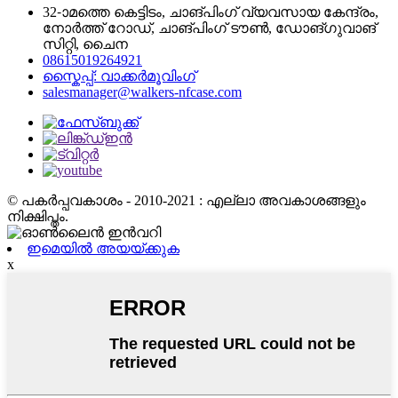
32-ാമത്തെ കെട്ടിടം, ചാങ്‌പിംഗ് വ്യവസായ കേന്ദ്രം,
നോർത്ത് റോഡ്, ചാങ്‌പിംഗ് ടൗൺ, ഡോങ്‌ഗുവാങ്
സിറ്റി, ചൈന
08615019264921
സ്കൈപ്പ്: വാക്കർമൂവിംഗ്
salesmanager@walkers-nfcase.com
© പകർപ്പവകാശം - 2010-2021 : എല്ലാ അവകാശങ്ങളും
നിക്ഷിപ്തം.
ഇമെയിൽ അയയ്ക്കുക
x