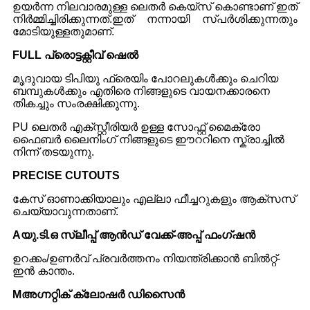
ഉയർന്ന നിലവാരമുള്ള ലെതർ കെയ്‌സ് കൊണ്ടാണ് ഇത്
നിർമ്മിച്ചിരിക്കുന്നത്.ഇത് നന്നായി സ്പർശിക്കുന്നതും
മോടിയുള്ളതുമാണ്.
F
ULL പ്രൊട്ടക്റ്റീവ് ഷെൽ
മൃദുവായ ടിപിയു ഫ്രെയിം പോറലുകൾക്കും ചെറിയ
ബമ്പുകൾക്കും എതിരെ നിങ്ങളുടെ വായനക്കാരനെ
തികച്ചും സംരക്ഷിക്കുന്നു.
PU ലെതർ എക്സ്റ്റീരിയർ ഉള്ള സോഫ്റ്റ് മൈക്രോ
ഫൈബർ ലൈനിംഗ് നിങ്ങളുടെ ഈററിനെ സ്ക്രാച്ചിൽ
നിന്ന് തടയുന്നു.
P
RECISE CUTOUTS
കേസ് ഓണാക്കിയാലും എല്ലാ ഫീച്ചറുകളും ആക്സസ്
ചെയ്യാവുന്നതാണ്.
A
യു.ടി.ഒ സ്ലീപ്പ് ആൻഡ് വേക്ക്-അപ്പ് ഫംഗ്ഷൻ
ഉറക്കം/ഉണർവ് പ്രവർത്തനം നിയന്ത്രിക്കാൻ ബിൽറ്റ്-
ഇൻ കാന്തം.
M
അഗ്നറ്റിക് ക്ലോഷർ ഡിസൈൻ