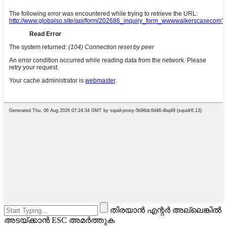
തിരയാൻ എന്റർ അല്ലെങ്കിൽ
അടയ്ക്കാൻ ESC അമർത്തുക