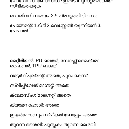
ലോഗോ: ഡീബോസ്ഡ് / ഇഷ്‌ടാനുസൃതമാക്കിയ
സ്വീകരിക്കുക
ഡെലിവറി സമയം: 3-5 പ്രവൃത്തി ദിവസം
പേയ്‌മെന്റ്: 1.ടി/ടി 2.വെസ്റ്റേൺ യൂണിയൻ 3.
പേപാൽ
മെറ്റീരിയൽ: PU ലെതർ, സോഫ്റ്റ് മൈക്രോ
ഫൈബർ, TPU ബാക്ക്
വാട്ടർ റിപ്പല്ലന്റ്: അതെ, പുറം കേസ്.
സ്ലീപ്പ്/വേക്ക് മാഗ്നറ്റ്: അതെ
ക്ലോസിംഗ് മാഗ്നെറ്റ്: അതെ
ക്യാമറ ഹോൾ: അതെ
ഇയർഫോണും സ്പീക്കർ ഹോളും: അതെ
തുറന്ന ശൈലി: പുസ്തകം തുറന്ന ശൈലി