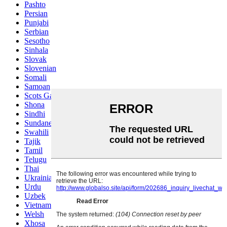
Pashto
Persian
Punjabi
Serbian
Sesotho
Sinhala
Slovak
Slovenian
Somali
Samoan
Scots Gaelic
Shona
Sindhi
Sundanese
Swahili
Tajik
Tamil
Telugu
Thai
Ukrainian
Urdu
Uzbek
Vietnamese
Welsh
Xhosa