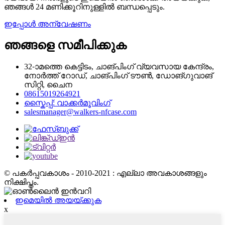
ഞങ്ങൾ 24 മണിക്കൂറിനുള്ളിൽ ബന്ധപ്പെടും.
ഇപ്പോൾ അന്വേഷണം
ഞങ്ങളെ സമീപിക്കുക
32-ാമത്തെ കെട്ടിടം, ചാങ്‌പിംഗ് വ്യവസായ കേന്ദ്രം,
നോർത്ത് റോഡ്, ചാങ്‌പിംഗ് ടൗൺ, ഡോങ്‌ഗുവാങ്
സിറ്റി, ചൈന
08615019264921
സ്കൈപ്പ്: വാക്കർമൂവിംഗ്
salesmanager@walkers-nfcase.com
© പകർപ്പവകാശം - 2010-2021 : എല്ലാ അവകാശങ്ങളും
നിക്ഷിപ്തം.
ഇമെയിൽ അയയ്ക്കുക
x