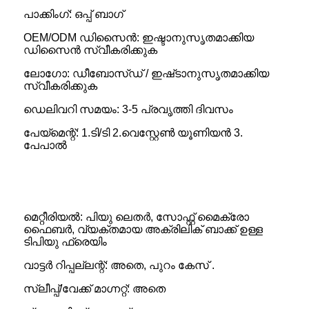
പാക്കിംഗ്: ഒപ്പ് ബാഗ്
OEM/ODM ഡിസൈൻ: ഇഷ്ടാനുസൃതമാക്കിയ
ഡിസൈൻ സ്വീകരിക്കുക
ലോഗോ: ഡീബോസ്ഡ് / ഇഷ്‌ടാനുസൃതമാക്കിയ
സ്വീകരിക്കുക
ഡെലിവറി സമയം: 3-5 പ്രവൃത്തി ദിവസം
പേയ്‌മെന്റ്: 1.ടി/ടി 2.വെസ്റ്റേൺ യൂണിയൻ 3.
പേപാൽ
മെറ്റീരിയൽ: പിയു ലെതർ, സോഫ്റ്റ് മൈക്രോ
ഫൈബർ, വ്യക്തമായ അക്രിലിക് ബാക്ക് ഉള്ള
ടിപിയു ഫ്രെയിം
വാട്ടർ റിപ്പല്ലന്റ്: അതെ, പുറം കേസ് .
സ്ലീപ്പ്/വേക്ക് മാഗ്നറ്റ്: അതെ