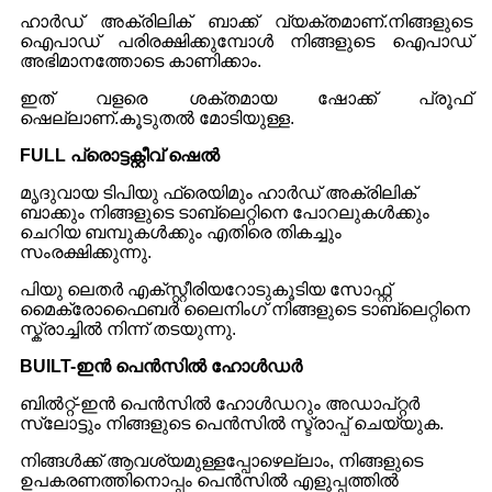
ഹാർഡ് അക്രിലിക് ബാക്ക് വ്യക്തമാണ്.നിങ്ങളുടെ
ഐപാഡ് പരിരക്ഷിക്കുമ്പോൾ നിങ്ങളുടെ ഐപാഡ്
അഭിമാനത്തോടെ കാണിക്കാം.
ഇത് വളരെ ശക്തമായ ഷോക്ക് പ്രൂഫ്
ഷെല്ലാണ്.കൂടുതൽ മോടിയുള്ള.
F
ULL പ്രൊട്ടക്റ്റീവ് ഷെൽ
മൃദുവായ ടിപിയു ഫ്രെയിമും ഹാർഡ് അക്രിലിക്
ബാക്കും നിങ്ങളുടെ ടാബ്‌ലെറ്റിനെ പോറലുകൾക്കും
ചെറിയ ബമ്പുകൾക്കും എതിരെ തികച്ചും
സംരക്ഷിക്കുന്നു.
പിയു ലെതർ എക്സ്റ്റീരിയറോടുകൂടിയ സോഫ്റ്റ്
മൈക്രോഫൈബർ ലൈനിംഗ് നിങ്ങളുടെ ടാബ്‌ലെറ്റിനെ
സ്ക്രാച്ചിൽ നിന്ന് തടയുന്നു.
B
UILT-ഇൻ പെൻസിൽ ഹോൾഡർ
ബിൽറ്റ്-ഇൻ പെൻസിൽ ഹോൾഡറും അഡാപ്റ്റർ
സ്ലോട്ടും നിങ്ങളുടെ പെൻസിൽ സ്ട്രാപ്പ് ചെയ്യുക.
നിങ്ങൾക്ക് ആവശ്യമുള്ളപ്പോഴെല്ലാം, നിങ്ങളുടെ
ഉപകരണത്തിനൊപ്പം പെൻസിൽ എളുപ്പത്തിൽ