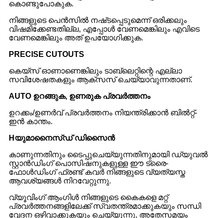
കൊണ്ടുപോകുക.
നിങ്ങളുടെ പെൻസിൽ നഷ്‌ടപ്പെടുമെന്ന് ഒരിക്കലും
വിഷമിക്കേണ്ടതില്ല, എപ്പോൾ വേണമെങ്കിലും എവിടെ
വേണമെങ്കിലും അത് ഉപയോഗിക്കുക.
P
RECISE CUTOUTS
കെയ്‌സ് ഓണാണെങ്കിലും ടാബ്‌ലെറ്റിന്റെ എല്ലാ
സവിശേഷതകളും ആക്‌സസ് ചെയ്യാവുന്നതാണ്.
A
UTO ഉറങ്ങുക, ഉണരുക പ്രവർത്തനം
ഉറക്കം/ഉണർവ് പ്രവർത്തനം നിയന്ത്രിക്കാൻ ബിൽറ്റ്-
ഇൻ കാന്തം.
H
യുമാനൈസ്ഡ് ഡിസൈൻ
കാണുന്നതിനും ടൈപ്പുചെയ്യുന്നതിനുമായി ഡ്യുവൽ
സ്റ്റാൻഡിംഗ് പൊസിഷനുകളുള്ള ഈ ട്രൈ-
ഫോൾഡിംഗ് ഫ്രണ്ട് കവർ നിങ്ങളുടെ വ്യത്യസ്ത
ആവശ്യങ്ങൾ നിറവേറ്റുന്നു.
വ്യൂവിംഗ് ആംഗിൾ നിങ്ങളുടെ കൈകളെ മറ്റ്
പ്രവർത്തനങ്ങളിലേക്ക് സ്വതന്ത്രമാക്കുകയും സന്ധി
വേദന ഒഴിവാക്കുകയും ചെയ്യുന്നു, അതേസമയം