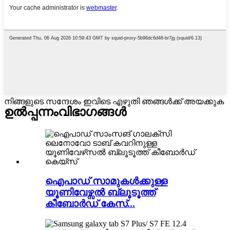
നിങ്ങളുടെ സന്ദേശം ഇവിടെ എഴുതി ഞങ്ങൾക്ക് അയക്കുക
ഉൽപ്പന്നം
വിഭാഗങ്ങൾ
ഐപാഡ് സാമുകൾക്കുള്ള
യൂണിവേഴ്സൽ ബ്ലൂടൂത്ത്
കീബോർഡ് കേസ്...