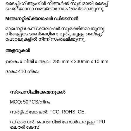
ടൈപ്പിംഗ് ആംഗിൾ നിങ്ങൾക്ക് സുഖമായി ടൈപ്പ്
ചെയ്യാനോ വരയ്ക്കാനോ പ്രാപ്‌തമാക്കുന്നു.
M
അഗ്നറ്റിക് ക്ലോഷർ ഡിസൈൻ
മാഗ്നെറ്റ് കേസ് ക്ലോഷർ സുരക്ഷിതമാക്കുന്നു,
നിങ്ങളുടെ ടാബ്‌ലെറ്റിനെ മൂർച്ചയുള്ള ഒബ്‌ജക്റ്റ്
പോറലുകളിൽ നിന്ന് സംരക്ഷിക്കുന്നു.
അളവുകൾ
ഉയരം x വീതി x ആഴം: 285 mm x 230mm x 10 mm
ഭാരം: 410 ഗ്രാം
സ്പെസിഫിക്കേഷനുകൾ
MOQ: 50PCS/നിറം
സർട്ടിഫിക്കേഷൻ: FCC, ROHS, CE,
ഡിസൈൻ: പെൻസിൽ ഹോൾഡറുള്ള TPU
ലെതർ കേസ്