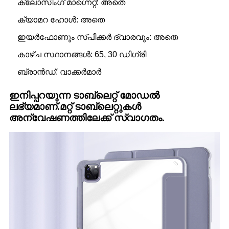
ക്ലോസിംഗ് മാഗ്നെറ്റ്: അതെ
ക്യാമറ ഹോൾ: അതെ
ഇയർഫോണും സ്പീക്കർ ദ്വാരവും: അതെ
കാഴ്ച സ്ഥാനങ്ങൾ: 65, 30 ഡിഗ്രി
ബ്രാൻഡ്: വാക്കർമാർ
ഇനിപ്പറയുന്ന ടാബ്‌ലെറ്റ് മോഡൽ
ലഭ്യമാണ്.മറ്റ് ടാബ്‌ലെറ്റുകൾ
അന്വേഷണത്തിലേക്ക് സ്വാഗതം.