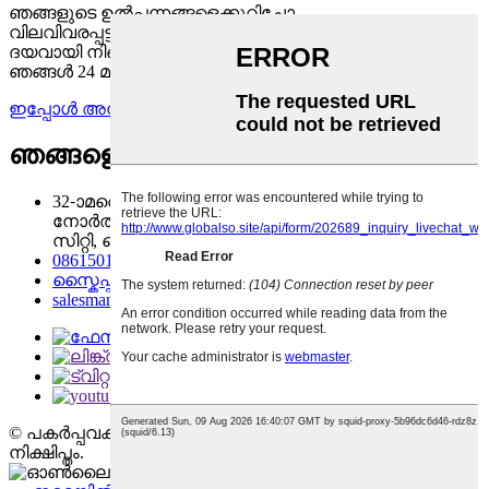
ഞങ്ങളുടെ ഉൽപ്പന്നങ്ങളെക്കുറിച്ചോ
വിലവിവരപ്പട്ടികയെക്കുറിച്ചോ ഉള്ള അന്വേഷണങ്ങൾക്ക്,
ദയവായി നിങ്ങളുടെ ഇമെയിൽ ഞങ്ങൾക്ക് അയയ്ക്കുക,
ഞങ്ങൾ 24 മണിക്കൂറിനുള്ളിൽ ബന്ധപ്പെടും.
ഇപ്പോൾ അന്വേഷണം
ഞങ്ങളെ സമീപിക്കുക
32-ാമത്തെ കെട്ടിടം, ചാങ്‌പിംഗ് വ്യവസായ കേന്ദ്രം,
നോർത്ത് റോഡ്, ചാങ്‌പിംഗ് ടൗൺ, ഡോങ്‌ഗുവാങ്
സിറ്റി, ചൈന
08615019264921
സ്കൈപ്പ്: വാക്കർമൂവിംഗ്
salesmanager@walkers-nfcase.com
© പകർപ്പവകാശം - 2010-2021 : എല്ലാ അവകാശങ്ങളും
നിക്ഷിപ്തം.