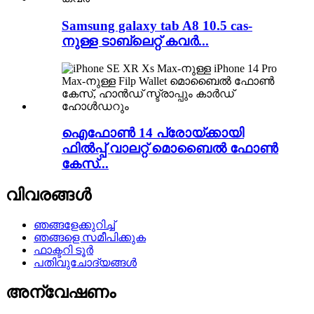
Samsung galaxy tab A8 10.5 cas-
നുള്ള ടാബ്‌ലെറ്റ് കവർ...
ഐഫോൺ 14 പ്രോയ്‌ക്കായി
ഫിൽപ്പ് വാലറ്റ് മൊബൈൽ ഫോൺ
കേസ്...
വിവരങ്ങൾ
ഞങ്ങളേക്കുറിച്ച്
ഞങ്ങളെ സമീപിക്കുക
ഫാക്ടറി ടൂർ
പതിവുചോദ്യങ്ങൾ
അന്വേഷണം