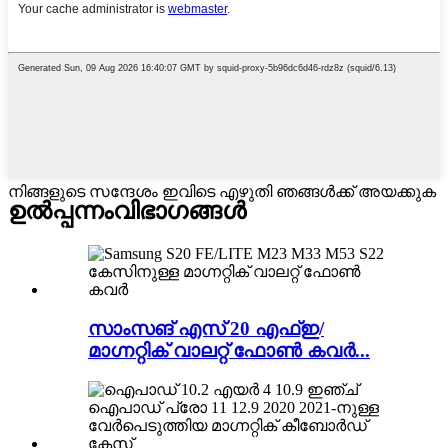
നിങ്ങളുടെ സന്ദേശം ഇവിടെ എഴുതി ഞങ്ങൾക്ക് അയക്കുക
ഉൽപ്പന്നം
വിഭാഗങ്ങൾ
സാംസങ് എസ് 20 എഫ്ഇ/
മാഗ്നറ്റിക് വാലറ്റ് ഫോൺ കവർ...