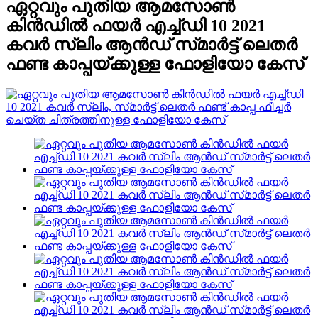
ഏറ്റവും പുതിയ ആമസോൺ
കിൻഡിൽ ഫയർ എച്ച്‌ഡി 10 2021
കവർ സ്‌ലിം ആൻഡ് സ്‌മാർട്ട് ലെതർ
ഫണ്ട കാപ്പയ്‌ക്കുള്ള ഫോളിയോ കേസ്