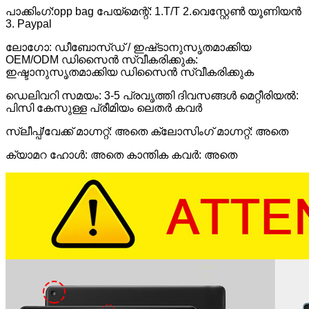
പാക്കിംഗ്:
opp bag പേയ്‌മെന്റ്: 1.T/T 2.വെസ്റ്റേൺ യൂണിയൻ
3. Paypal
ലോഗോ: ഡീബോസ്ഡ് / ഇഷ്‌ടാനുസൃതമാക്കിയ
OEM/ODM ഡിസൈൻ സ്വീകരിക്കുക:
ഇഷ്ടാനുസൃതമാക്കിയ ഡിസൈൻ സ്വീകരിക്കുക
ഡെലിവറി സമയം: 3-5 പ്രവൃത്തി ദിവസങ്ങൾ മെറ്റീരിയൽ:
പിസി കേസുള്ള പ്രീമിയം ലെതർ കവർ
സ്ലീപ്പ്/വേക്ക് മാഗ്നറ്റ്: അതെ ക്ലോസിംഗ് മാഗ്നറ്റ്: അതെ
ക്യാമറ ഹോൾ: അതെ കാന്തിക കവർ: അതെ