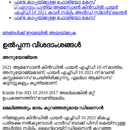
ഞങ്ങൾക്ക് ഇമെയിൽ അയയ്ക്കുക
ഉൽപ്പന്ന വിശദാംശങ്ങൾ
അനുയോജ്യത
2021 ആമസോൺ കിൻഡിൽ ഫയർ എച്ച്‌ഡി 10-ന് മാത്രം
അനുയോജ്യമാണ്, ഫയർ എച്ച്‌ഡി 10 2021-ന് വേണ്ടി
കസ്റ്റമറൈസ് ചെയ്‌തിരിക്കുന്നു, എല്ലാ ആക്‌സസ്
കട്ടൗട്ടുകളും കൃത്യമാണ്.
Kindle Fire HD 10 2019 2017 അല്ലെങ്കിൽ മറ്റ്
ഉപകരണത്തിന് വേണ്ടിയല്ല.
മെലിഞ്ഞതും ഭാരം കുറഞ്ഞതുമായ ഡിസൈൻ
നിങ്ങളുടെ കിൻഡിൽ ഫയർ എച്ച്‌ഡി 10 2021 മികച്ച
പരിരക്ഷ നൽകുമ്പോൾ ഹാർഡ് ബാക്ക് പിസി കെയ്‌സുള്ള
അൾട്രാ സ്ലിം, ലൈറ്റ്‌വെയ്റ്റ് ഡിസൈൻ കുറഞ്ഞ