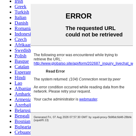
Irish
Greek
Turkish
Italian
Danish
Romanian
Indonesian
Czech
Afrikaans
Swedish
Polish
Basque
Catalan
Esperanto
Hindi
Lao
Albanian
Amharic
Armenian
Azerbaijani
Belarusian
Bengali
Bosnian
Bulgarian
Cebuano