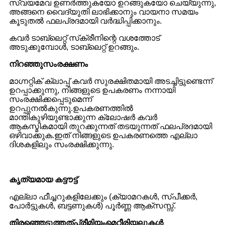
സ്വയമേവ ഉണർത്തുകയോ ഉറങ്ങുകയോ ചെയ്യുന്നു,
അങ്ങനെ വൈദ്യുതി ലാഭിക്കാനും വായനാ സമയം
കൂടുതൽ ഫലപ്രദമായി വർദ്ധിപ്പിക്കാനും.
കവർ ടാബ്‌ലെറ്റ് സ്‌ക്രീനിന്റെ വശത്തോട്
അടുക്കുമ്പോൾ, ടാബ്‌ലെറ്റ് ഉറങ്ങും.
നിറഞ്ഞു
സംരക്ഷണം
മാഗ്നറ്റിക് ക്ലാപ്പ് കവർ സുരക്ഷിതമായി അടച്ചിട്ടുണ്ടെന്ന്
ഉറപ്പാക്കുന്നു, നിങ്ങളുടെ ഉപകരണം നന്നായി
സംരക്ഷിക്കപ്പെടുമെന്ന്
ഉറപ്പുനൽകുന്നു.ഉപകരണത്തിൽ
മാന്തികുഴിയുണ്ടാക്കുന്ന ക്ലോഷർ കവർ
ആകസ്മികമായി തുറക്കുന്നത് തടയുന്നത് ഫലപ്രദമായി
ഒഴിവാക്കുക.ഇത് നിങ്ങളുടെ ഉപകരണത്തെ എല്ലാ
ദിശകളിലും സംരക്ഷിക്കുന്നു.
കൃത്യമായ കട്ടൗട്ട്
എല്ലാ ഫീച്ചറുകളിലേക്കും (ക്യാമറകൾ, സ്പീക്കർ,
പോർട്ടുകൾ, ബട്ടണുകൾ) പൂർണ്ണ ആക്സസ്സ്.
തിരഞ്ഞെടുത്തത്
പ്രീമിയം
മെറ്റീരിയലുകൾ