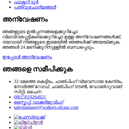
ഫാക്ടറി ടൂർ
പതിവുചോദ്യങ്ങൾ
അന്വേഷണം
ഞങ്ങളുടെ ഉൽപ്പന്നങ്ങളെക്കുറിച്ചോ
വിലവിവരപ്പട്ടികയെക്കുറിച്ചോ ഉള്ള അന്വേഷണങ്ങൾക്ക്,
ദയവായി നിങ്ങളുടെ ഇമെയിൽ ഞങ്ങൾക്ക് അയയ്ക്കുക,
ഞങ്ങൾ 24 മണിക്കൂറിനുള്ളിൽ ബന്ധപ്പെടും.
ഇപ്പോൾ അന്വേഷണം
ഞങ്ങളെ സമീപിക്കുക
32-ാമത്തെ കെട്ടിടം, ചാങ്‌പിംഗ് വ്യവസായ കേന്ദ്രം,
നോർത്ത് റോഡ്, ചാങ്‌പിംഗ് ടൗൺ, ഡോങ്‌ഗുവാങ്
സിറ്റി, ചൈന
08615019264921
സ്കൈപ്പ്: വാക്കർമൂവിംഗ്
salesmanager@walkers-nfcase.com