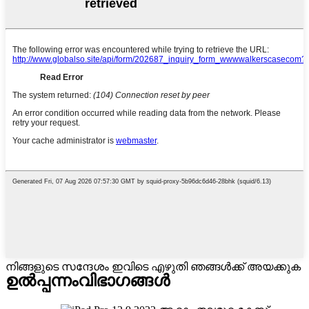
നിങ്ങളുടെ സന്ദേശം ഇവിടെ എഴുതി ഞങ്ങൾക്ക് അയക്കുക
ഉൽപ്പന്നം
വിഭാഗങ്ങൾ