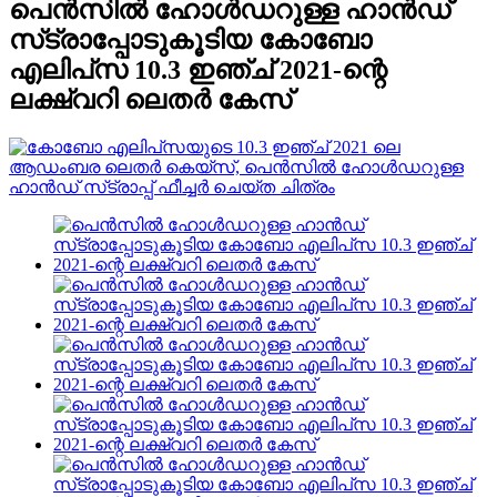
പെൻസിൽ ഹോൾഡറുള്ള ഹാൻഡ്
സ്‌ട്രാപ്പോടുകൂടിയ കോബോ
എലിപ്‌സ 10.3 ഇഞ്ച് 2021-ന്റെ
ലക്ഷ്വറി ലെതർ കേസ്