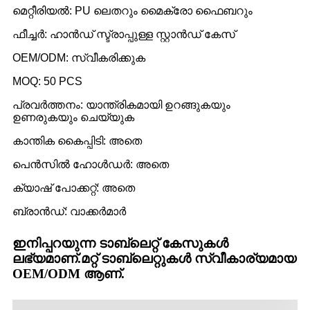
മെറ്റീരിയൽ: PU ലെതറും മൈക്രോ ഫൈബറും
ഫീച്ചർ: ഹാൻഡ് സ്ട്രാപ്പുള്ള സ്റ്റാൻഡ് കേസ്
OEM/ODM: സ്വീകരിക്കുക
MOQ: 50 PCS
പ്രവർത്തനം: യാന്ത്രികമായി ഉറങ്ങുകയും
ഉണരുകയും ചെയ്യുക
കാന്തിക കൈപ്പിടി: അതെ
പെൻസിൽ ഹോൾഡർ: അതെ
ക്യാഷ് പോക്കറ്റ്: അതെ
ബ്രാൻഡ്: വാക്കർമാർ
ഇനിപ്പറയുന്ന ടാബ്‌ലെറ്റ് കേസുകൾ
ലഭ്യമാണ്.മറ്റ് ടാബ്‌ലെറ്റുകൾ സ്വീകാര്യമായ
OEM/ODM ആണ്.