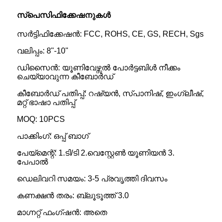
സ്പെസിഫിക്കേഷനുകൾ
സർട്ടിഫിക്കേഷൻ: FCC, ROHS, CE, GS, RECH, Sgs
വലിപ്പം: 8"-10"
ഡിസൈൻ: യൂണിവേഴ്സൽ പോർട്ടബിൾ നീക്കം
ചെയ്യാവുന്ന കീബോർഡ്
കീബോർഡ് പതിപ്പ്: റഷ്യൻ, സ്പാനിഷ്, ഇംഗ്ലീഷ്,
മറ്റ് ഭാഷാ പതിപ്പ്
MOQ: 10PCS
പാക്കിംഗ്: ഒപ്പ് ബാഗ്
പേയ്‌മെന്റ്: 1.ടി/ടി 2.വെസ്റ്റേൺ യൂണിയൻ 3.
പേപാൽ
ഡെലിവറി സമയം: 3-5 പ്രവൃത്തി ദിവസം
കണക്ഷൻ തരം: ബ്ലൂടൂത്ത് 3.0
മാഗ്നറ്റ് ഫംഗ്ഷൻ: അതെ