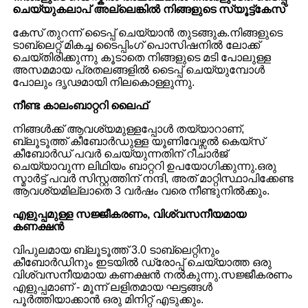
ചെയ്യുക
ലാപ് അല്ലെങ്കിൽ നിങ്ങളുടെ സ്യൂട്ട്കേസ്
കേസ് തുറന്ന് ടൈപ്പ് ചെയ്യാൻ തുടങ്ങുക.നിങ്ങളുടെ
ടാബ്‌ലെറ്റ് മികച്ച ടൈപ്പിംഗ് പൊസിഷനിൽ ലോക്ക്
ചെയ്‌തിരിക്കുന്നു കൂടാതെ നിങ്ങളുടെ മടി പോലുള്ള
അസമമായ പ്രതലങ്ങളിൽ ടൈപ്പ് ചെയ്യുമ്പോൾ
പോലും ദൃഢമായി നിലകൊള്ളുന്നു.
നീണ്ട കാലം
ബാറ്ററി ലൈഫ്
നിങ്ങൾക്ക് ആവശ്യമുള്ളപ്പോൾ തയ്യാറാണ്,
ബ്ലൂടൂത്ത് കീബോർഡുള്ള യൂണിവേഴ്സൽ കെയ്‌സ്
കീബോർഡ് പവർ ചെയ്യുന്നതിന് റീചാർജ്
ചെയ്യാവുന്ന ലിഥിയം ബാറ്ററി ഉപയോഗിക്കുന്നു.ഒരു
സ്മാർട്ട് പവർ സിസ്റ്റത്തിന് നന്ദി, അത് മാറ്റിസ്ഥാപിക്കേണ്ട
ആവശ്യമില്ലാതെ 3 വർഷം വരെ നീണ്ടുനിൽക്കും.
എളുപ്പമുള്ള സജ്ജീകരണം, വിശ്വസനീയമായ
കണക്ഷൻ
വിപുലമായ ബ്ലൂടൂത്ത് 3.0 ടാബ്‌ലെറ്റിനും
കീബോർഡിനും ഇടയിൽ ഡ്രോപ്പ് ചെയ്യാത്ത ഒരു
വിശ്വസനീയമായ കണക്ഷൻ നൽകുന്നു.സജ്ജീകരണം
എളുപ്പമാണ് - മൂന്ന് ലളിതമായ ഘട്ടങ്ങൾ
പൂർത്തിയാക്കാൻ ഒരു മിനിറ്റ് എടുക്കും.