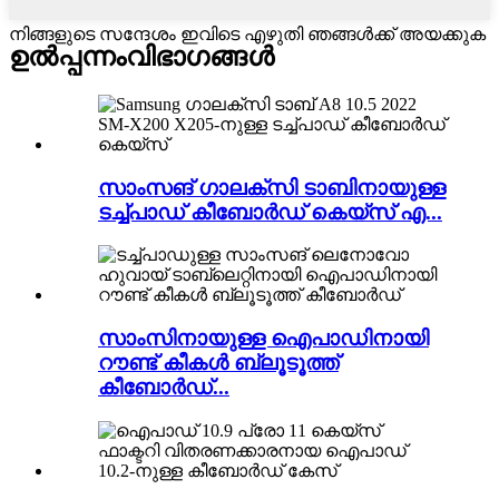
നിങ്ങളുടെ സന്ദേശം ഇവിടെ എഴുതി ഞങ്ങൾക്ക് അയക്കുക
ഉൽപ്പന്നം
വിഭാഗങ്ങൾ
സാംസങ് ഗാലക്‌സി ടാബിനായുള്ള
ടച്ച്‌പാഡ് കീബോർഡ് കെയ്‌സ് എ...
സാംസിനായുള്ള ഐപാഡിനായി
റൗണ്ട് കീകൾ ബ്ലൂടൂത്ത്
കീബോർഡ്...