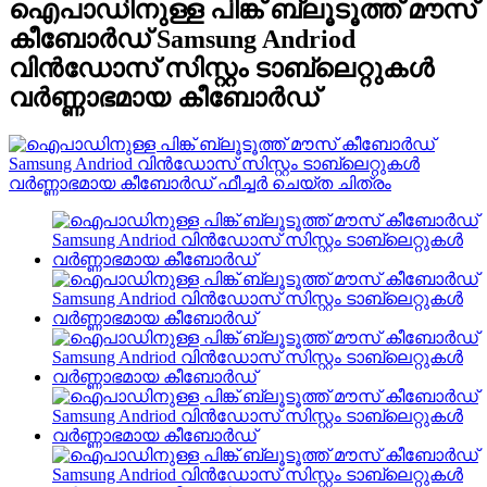
ഐപാഡിനുള്ള പിങ്ക് ബ്ലൂടൂത്ത് മൗസ്
കീബോർഡ് Samsung Andriod
വിൻഡോസ് സിസ്റ്റം ടാബ്‌ലെറ്റുകൾ
വർണ്ണാഭമായ കീബോർഡ്