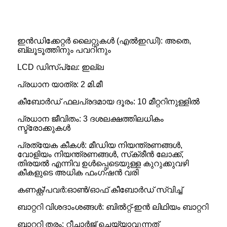
ഇൻഡിക്കേറ്റർ ലൈറ്റുകൾ (എൽഇഡി): അതെ,
ബ്ലൂടൂത്തിനും പവറിനും
LCD ഡിസ്പ്ലേ: ഇല്ല
പ്രധാന യാത്ര: 2 മി.മീ
കീബോർഡ് ഫലപ്രദമായ ദൂരം: 10 മീറ്ററിനുള്ളിൽ
പ്രധാന ജീവിതം: 3 ദശലക്ഷത്തിലധികം
സ്ട്രോക്കുകൾ
പ്രത്യേക കീകൾ: മീഡിയ നിയന്ത്രണങ്ങൾ,
വോളിയം നിയന്ത്രണങ്ങൾ, സ്‌ക്രീൻ ലോക്ക്,
തിരയൽ എന്നിവ ഉൾപ്പെടെയുള്ള കുറുക്കുവഴി
കീകളുടെ അധിക ഫംഗ്‌ഷൻ വരി
കണക്റ്റ്/പവർ:ഓൺ/ഓഫ് കീബോർഡ് സ്വിച്ച്
ബാറ്ററി വിശദാംശങ്ങൾ: ബിൽറ്റ്-ഇൻ ലിഥിയം ബാറ്ററി
ബാറ്ററി തരം: റീചാർജ് ചെയ്യാവുന്നത്