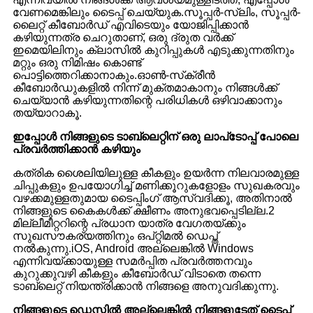
വേണമെങ്കിലും ടൈപ്പ് ചെയ്യുക.സൂപ്പർ-സ്ലിം, സൂപ്പർ-
ലൈറ്റ് കീബോർഡ് എവിടെയും യോജിപ്പിക്കാൻ
കഴിയുന്നത്ര ചെറുതാണ്, ഒരു ദ്രുത വർക്ക്
ഇമെയിലിനും ക്ലാസിൽ കുറിപ്പുകൾ എടുക്കുന്നതിനും
മറ്റും ഒരു നിമിഷം കൊണ്ട്
പൊട്ടിത്തെറിക്കാനാകും.ഓൺ-സ്‌ക്രീൻ
കീബോർഡുകളിൽ നിന്ന് മുക്തമാകാനും നിങ്ങൾക്ക്
ചെയ്യാൻ കഴിയുന്നതിന്റെ പരിധികൾ ഒഴിവാക്കാനും
തയ്യാറാകൂ.
ഇപ്പോൾ നിങ്ങളുടെ ടാബ്‌ലെറ്റിന് ഒരു ലാപ്‌ടോപ്പ് പോലെ
പ്രവർത്തിക്കാൻ കഴിയും
കത്രിക ശൈലിയിലുള്ള കീകളും ഉയർന്ന നിലവാരമുള്ള
ചിപ്പുകളും ഉപയോഗിച്ച് മണിക്കൂറുകളോളം സുഖകരവും
വഴക്കമുള്ളതുമായ ടൈപ്പിംഗ് ആസ്വദിക്കൂ, അതിനാൽ
നിങ്ങളുടെ കൈകൾക്ക് ക്ഷീണം അനുഭവപ്പെടില്ല.2
മില്ലീമീറ്ററിന്റെ പ്രധാന യാത്ര വേഗതയ്ക്കും
സുഖസൗകര്യത്തിനും ഒപ്റ്റിമൽ ഡെപ്ത്
നൽകുന്നു.iOS, Android അല്ലെങ്കിൽ Windows
എന്നിവയ്‌ക്കായുള്ള സമർപ്പിത പ്രവർത്തനവും
കുറുക്കുവഴി കീകളും കീബോർഡ് വിടാതെ തന്നെ
ടാബ്‌ലെറ്റ് നിയന്ത്രിക്കാൻ നിങ്ങളെ അനുവദിക്കുന്നു.
നിങ്ങളുടെ ഡെസ്കിൽ അല്ലെങ്കിൽ നിങ്ങളുടേത് ടൈപ്പ്