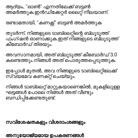
ആദ്യം, "ഓൺ" എന്നതിലേക്ക് ബട്ടൺ
അമർത്തുക.ഇൻഡിക്കേറ്റർ ലൈറ്റ് നീലയാണ്.
രണ്ടാമതായി, "കണക്റ്റ്" ബട്ടൺ അമർത്തുക
തുടർന്ന്, നിങ്ങളുടെ ടാബ്‌ലെറ്റിന്റെ ബ്ലൂടൂത്ത്
ഫംഗ്‌ഷൻ ഓണാക്കുക.ഇത് നിങ്ങളുടെ ബ്ലൂടൂത്ത്
കീബോർഡ് തിരയും.
അവസാനമായി, അത് ബ്ലൂടൂത്ത് കീബോർഡ് 3.0
കണ്ടെത്തും.നിങ്ങൾ അത് പൊരുത്തപ്പെടുത്തുക.
ഇപ്പോൾ മുതൽ, അവ നിങ്ങളുടെ ടാബ്‌ലെറ്റിലേക്ക്
സ്വയമേവ കണക്‌റ്റ് ചെയ്യും.
നിങ്ങൾ ടാബ്‌ലെറ്റ് മാറ്റുകയാണെങ്കിൽ, മുകളിലുള്ള
ഘട്ടങ്ങൾ പോലെ നിങ്ങൾ അത് വീണ്ടും
ബന്ധിപ്പിക്കേണ്ടതുണ്ട്.
സവിശേഷതകളും വിശദാംശങ്ങളും
അനുയോജ്യമായ ഉപകരണങ്ങൾ