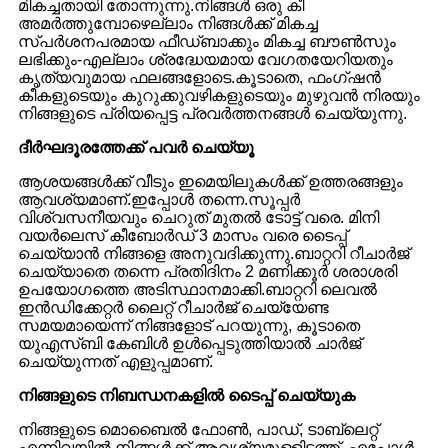
മികച്ചതായി തോന്നുന്നു.നിങ്ങൾ ഒരു കീ
അമർത്തുമ്പോഴെല്ലാം നിങ്ങൾക്ക് മികച്ച
സ്പർശനപരമായ ഫീഡ്‌ബാക്കും മികച്ച ബൗൺസും
ലഭിക്കും-എല്ലാം ശ്രദ്ധേയമായ വേഗതയേറിയതും
കൃത്യവുമായ ഫലങ്ങളോടെ.കൂടാതെ, ഫംഗ്‌ഷൻ
കീകളുടെയും കുറുക്കുവഴികളുടെയും മുഴുവൻ നിരയും
നിങ്ങളുടെ പ്രിയപ്പെട്ട പ്രവർത്തനങ്ങൾ ചെയ്യുന്നു.
ദീർഘദൂരത്തേക്ക് പവർ ചെയ്യൂ
ആശയങ്ങൾക്ക് വീടും ഇമെയിലുകൾക്ക് ഉത്തരങ്ങളും
ആവശ്യമാണ്.ഇപ്പോൾ തന്നെ.സൂപ്പർ
വിശ്വസനീയവും ചെറുത് മുതൽ ടോട്ട് വരെ. മിനി
വയർലെസ് കീബോർഡ് 3 മാസം വരെ ടൈപ്പ്
ചെയ്യാൻ നിങ്ങളെ അനുവദിക്കുന്നു.ബാറ്ററി റീചാർജ്
ചെയ്യാതെ തന്നെ പ്രതിദിനം 2 മണിക്കൂർ ശരാശരി
ഉപയോഗത്തെ അടിസ്ഥാനമാക്കി.ബാറ്ററി ലെവൽ
ഇൻഡിക്കേറ്റർ ലൈറ്റ് റീചാർജ് ചെയ്യേണ്ട
സമയമായെന്ന് നിങ്ങളോട് പറയുന്നു, കൂടാതെ
യുഎസ്ബി കേബിൾ ഉൾപ്പെടുത്തിയാൽ ചാർജ്
ചെയ്യുന്നത് എളുപ്പമാണ്.
നിങ്ങളുടെ നിബന്ധനകളിൽ ടൈപ്പ് ചെയ്യുക
നിങ്ങളുടെ മൊബൈൽ ഫോൺ, പാഡ്, ടാബ്‌ലെറ്റ്
എന്നിവയിൽ നിങ്ങൾക്ക് ആവശ്യമുള്ളിടത്ത്, എപ്പോൾ