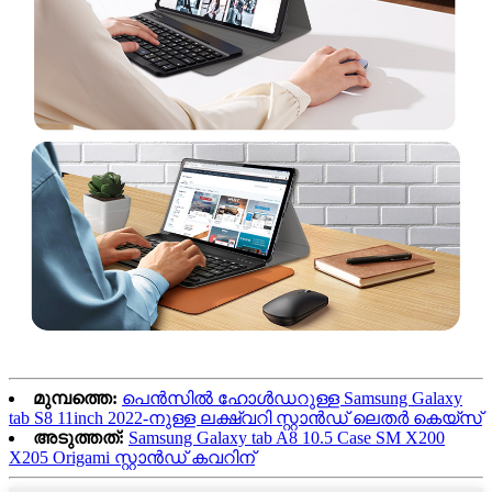
മുമ്പത്തെ:
പെൻസിൽ ഹോൾഡറുള്ള Samsung Galaxy
tab S8 11inch 2022-നുള്ള ലക്ഷ്വറി സ്റ്റാൻഡ് ലെതർ കെയ്‌സ്
അടുത്തത്:
Samsung Galaxy tab A8 10.5 Case SM X200
X205 Origami സ്റ്റാൻഡ് കവറിന്