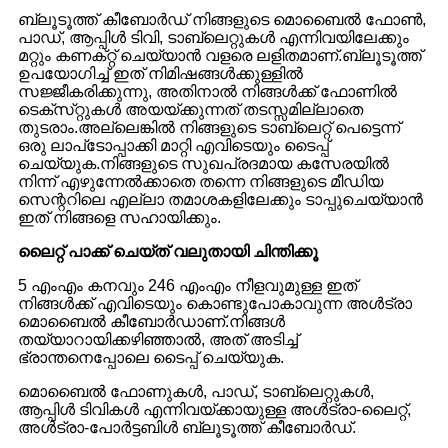
ബ്ലൂടൂത്ത് കീബോർഡ് നിങ്ങളുടെ മൊബൈൽ ഫോൺ,
പാഡ്, ആപ്പിൾ ടിവി, ടാബ്‌ലെറ്റുകൾ എന്നിവയിലേക്കും
മറ്റും കണക്‌റ്റ് ചെയ്യാൻ വളരെ ലളിതമാണ്.ബ്ലൂടൂത്ത്
ഉപയോഗിച്ച് ഇത് നിമിഷങ്ങൾക്കുള്ളിൽ
സജ്ജീകരിക്കുന്നു, അതിനാൽ നിങ്ങൾക്ക് ഫോണിൽ
ടെക്‌സ്‌റ്റുകൾ അയയ്‌ക്കുന്നത് തടസ്സമില്ലാതെ
തുടരാം.അല്ലെങ്കിൽ നിങ്ങളുടെ ടാബ്‌ലെറ്റ് പെട്ടെന്ന്
ഒരു ലാപ്‌ടോപ്പാക്കി മാറ്റി എവിടെയും ടൈപ്പ്
ചെയ്യുക.നിങ്ങളുടെ സുഖപ്രദമായ കസേരയിൽ
നിന്ന് എഴുന്നേൽക്കാതെ തന്നെ നിങ്ങളുടെ മീഡിയ
സെന്ററിലെ എല്ലാ തമാശകളിലേക്കും ടാപ്പുചെയ്യാൻ
ഇത് നിങ്ങളെ സഹായിക്കും.
ലൈറ്റ് പാക്ക് ചെയ്ത് വലുതായി ചിന്തിക്കൂ
5 എംഎം കനവും 246 എംഎം നീളവുമുള്ള ഇത്
നിങ്ങൾക്ക് എവിടെയും കൊണ്ടുപോകാവുന്ന അൾട്രാ
മൊബൈൽ കീബോർഡാണ്.നിങ്ങൾ
തയ്യാറായിക്കഴിഞ്ഞാൽ, അത് അടിച്ച്
ഭ്രാന്തനെപ്പോലെ ടൈപ്പ് ചെയ്യുക.
മൊബൈൽ ഫോണുകൾ, പാഡ്, ടാബ്‌ലെറ്റുകൾ,
ആപ്പിൾ ടിവികൾ എന്നിവയ്‌ക്കായുള്ള അൾട്രാ-ലൈറ്റ്,
അൾട്രാ-പോർട്ടബിൾ ബ്ലൂടൂത്ത് കീബോർഡ്.