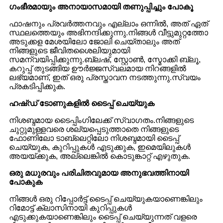
ഗംഭീരമായും അനായാസമായി തണുപ്പിച്ചും പോകൂ
ഫാഷനും പ്രവർത്തനവും എല്ലാം ഒന്നിൽ, അത് ഏത്
സ്ഥലത്തെയും അഭിനന്ദിക്കുന്നു.നിങ്ങൾ വീട്ടുമുറ്റത്തോ
അടുക്കള മേശയിലോ ജോലി ചെയ്താലും അത്
നിങ്ങളുടെ ജീവിതശൈലിയുമായി
സമന്വയിപ്പിക്കുന്നു.ബ്ലഷ്, സ്റ്റോൺ, സ്മോക്കി ബ്ലൂ,
കറുപ്പ് തുടങ്ങിയ ഊർജ്ജസ്വലമായ നിറങ്ങളിൽ
ലഭ്യമാണ്, ഇത് ഒരു പ്രസ്താവന നടത്തുന്നു.സ്വയം
പ്രകടിപ്പിക്കുക.
ഹഷ്ഡ് ടോണുകളിൽ ടൈപ്പ് ചെയ്യുക
നിശബ്ദമായ ടൈപ്പിംഗിലേക്ക് സ്വാഗതം.നിങ്ങളുടെ
ചുറ്റുമുള്ളവരെ ശല്യപ്പെടുത്താതെ നിങ്ങളുടെ
ഫോണിലോ ടാബ്‌ലെറ്റിലോ നിശബ്ദമായി ടൈപ്പ്
ചെയ്യുക, കുറിപ്പുകൾ എടുക്കുക, ഇമെയിലുകൾ
അയയ്ക്കുക, അല്ലെങ്കിൽ കൊടുങ്കാറ്റ് എഴുതുക.
ഒരു മധുരവും പരിചിതവുമായ അനുഭവത്തിനായി
പോകുക
നിങ്ങൾ ഒരു റിപ്പോർട്ട് ടൈപ്പ് ചെയ്യുകയാണെങ്കിലും
റിമോട്ട് ക്ലാസിനായി കുറിപ്പുകൾ
എടുക്കുകയാണെങ്കിലും ടൈപ്പ് ചെയ്യുന്നത് വളരെ