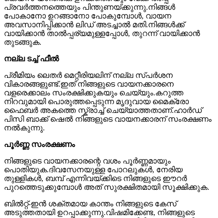
പ്രവർത്തനത്തെയും പിന്തുണയ്ക്കുന്നു.നിങ്ങൾ
പോകാനോ ഉറങ്ങാനോ പോകുമ്പോൾ, വായന
അവസാനിപ്പിക്കാൻ ലിഡ് അടച്ചാൽ മതി.നിങ്ങൾക്ക്
വായിക്കാൻ താൽപ്പര്യമുള്ളപ്പോൾ, തുറന്ന് വായിക്കാൻ
തുടങ്ങുക.
നല്ല ടച്ച് ഫീൽ
പ്രീമിയം ലെതർ മെറ്റീരിയലിന് നല്ല സ്പർശന
വികാരങ്ങളുണ്ട്.ഇത് നിങ്ങളുടെ വായനക്കാരനെ
വളരെക്കാലം സംരക്ഷിക്കുകയും ചെയ്യും.കറുത്ത
നിറവുമായി പൊരുത്തപ്പെടുന്ന മൃദുവായ മൈക്രോ
ഫൈബർ അകത്തെ സ്ക്രാച്ച് ചെയ്യാത്തതാണ്.ഹാർഡ്
പിസി ബാക്ക് ഷെൽ നിങ്ങളുടെ വായനക്കാരന് സംരക്ഷണം
നൽകുന്നു.
പൂർണ്ണ സംരക്ഷണം
നിങ്ങളുടെ വായനക്കാരന്റെ വശം പൂർണ്ണമായും
പൊതിയുക.ദിവസേനയുള്ള പോറലുകൾ, നേരിയ
തുള്ളികൾ, ബമ്പ് എന്നിവയ്ക്കിടെ നിങ്ങളുടെ ഈറർ
പുറത്തെടുക്കുമ്പോൾ അത് സുരക്ഷിതമായി സൂക്ഷിക്കുക.
ബിൽറ്റ്-ഇൻ ശക്തമായ കാന്തം നിങ്ങളുടെ കേസ്
അടുത്തതായി ഉറപ്പാക്കുന്നു.വിഷമിക്കേണ്ട, നിങ്ങളുടെ