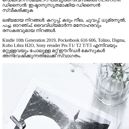
ഡിസൈൻ: ഇഷ്ടാനുസൃതമാക്കിയ ഡിസൈൻ
സ്വീകരിക്കുക
ലഭ്യമായ നിറങ്ങൾ: കറുപ്പ്, കടും നീല, ചുവപ്പ്, ധൂമ്രനൂൽ,
പച്ച, ഓറഞ്ച്, വൈവിധ്യമാർന്ന മനോഹരവും
രസകരവുമായ നിറങ്ങൾ.
Kindle 10th Generation 2019, Pocketbook 616 606, Tolino, Digma,
Kobo Libra H2O, Sony ereader Prs-T1/ T2 T/T3 എന്നിവയും
മറ്റുള്ളവയും പോലുള്ള മറ്റ് ഈറീഡർ കേസുകൾ
അന്വേഷിക്കുന്നതിലേക്ക് സ്വാഗതം.