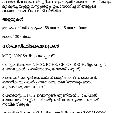
ഹാൻഡ്‌ബാഗും സ്യൂട്ട്‌കേസും ആയിരിക്കുമ്പോൾ കീകളും
മറ്റ് മൂർച്ചയുള്ള വസ്തുക്കളും ഉപയോഗിച്ച് നിങ്ങളുടെ
വായനക്കാരന് പോറൽ വീഴില്ല.
അളവുകൾ
ഉയരം x വീതി x ആഴം: 158 mm x 115 mm x 10mm
ഭാരം: 130 ഗ്രാം
സ്പെസിഫിക്കേഷനുകൾ
MOQ: 30PCS/നിറം വലിപ്പം: 6"
സർട്ടിഫിക്കേഷൻ: FCC, ROHS, CE, GS, RECH, Sgs ഫീച്ചർ:
പോറലുകൾ പ്രതിരോധം, ഷോക്ക് പ്രൂഫ്,
പാക്കിംഗ്: പേപ്പർ ബോക്സ്, ഓപ്പ് ബാഗ് ഡിസൈൻ:
കാന്തിക രൂപകൽപ്പനയോടെ, മെലിഞ്ഞതും ഭാരം
കുറഞ്ഞതുമായ കേസ്
പേയ്‌മെന്റ്: 1.T/T 2.വെസ്റ്റേൺ യൂണിയൻ 3. പേപാൽ
ലോഗോ: പ്രിന്റ് ചെയ്‌തത്/ഇഷ്‌ടാനുസൃതമാക്കിയത്
സ്വീകരിക്കുക
ഡെലിവറി സമയം:3-5 പ്രവൃത്തി ദിവസങ്ങൾ OEM/ODM