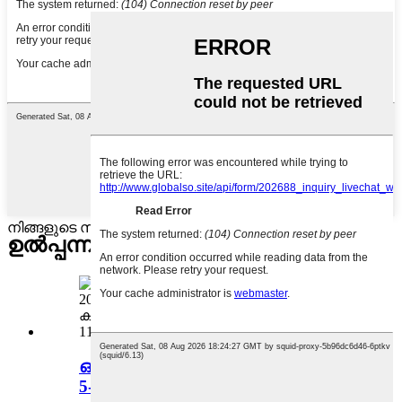
നിങ്ങളുടെ സന്ദേശം ഇവിടെ എഴുതി ഞങ്ങൾക്ക് അയക്കുക
ഉൽപ്പന്നം
വിഭാഗങ്ങൾ
ഓൾ-ന്യൂ കിൻഡിൽ പേപ്പർവൈറ്റ്
5-നുള്ള അൾട്രാ സ്ലിം കേസ്...