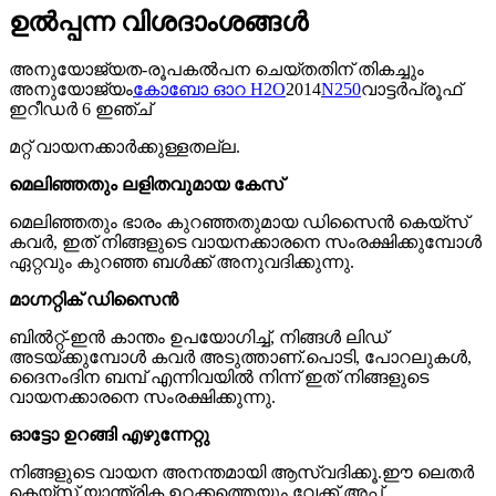
ഉൽപ്പന്ന വിശദാംശങ്ങൾ
അനുയോജ്യത-രൂപകൽപന ചെയ്തതിന് തികച്ചും
അനുയോജ്യം
കോബോ ഓറ H2O
2014
N250
വാട്ടർപ്രൂഫ്
ഇറീഡർ 6 ഇഞ്ച്
മറ്റ് വായനക്കാർക്കുള്ളതല്ല.
മെലിഞ്ഞതും ലളിതവുമായ കേസ്
മെലിഞ്ഞതും ഭാരം കുറഞ്ഞതുമായ ഡിസൈൻ കെയ്‌സ്
കവർ, ഇത് നിങ്ങളുടെ വായനക്കാരനെ സംരക്ഷിക്കുമ്പോൾ
ഏറ്റവും കുറഞ്ഞ ബൾക്ക് അനുവദിക്കുന്നു.
മാഗ്നറ്റിക് ഡിസൈൻ
ബിൽറ്റ്-ഇൻ കാന്തം ഉപയോഗിച്ച്, നിങ്ങൾ ലിഡ്
അടയ്ക്കുമ്പോൾ കവർ അടുത്താണ്.പൊടി, പോറലുകൾ,
ദൈനംദിന ബമ്പ് എന്നിവയിൽ നിന്ന് ഇത് നിങ്ങളുടെ
വായനക്കാരനെ സംരക്ഷിക്കുന്നു.
ഓട്ടോ ഉറങ്ങി എഴുന്നേറ്റു
നിങ്ങളുടെ വായന അനന്തമായി ആസ്വദിക്കൂ.ഈ ലെതർ
കെയ്‌സ് യാന്ത്രിക ഉറക്കത്തെയും വേക്ക് അപ്പ്