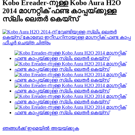
Kobo Ereader-നുള്ള Kobo Aura H2O
2014 മാഗ്നറ്റിക് ഫണ്ട കാപ്പയ്ക്കുള്ള
സ്ലിം ലെതർ കെയ്‌സ്
ഞങ്ങൾക്ക് ഇമെയിൽ അയയ്ക്കുക