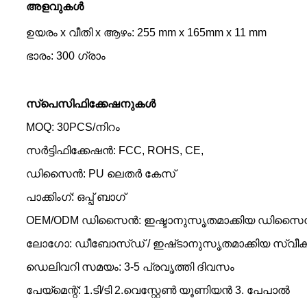
അളവുകൾ
ഉയരം x വീതി x ആഴം: 255 mm x 165mm x 11 mm
ഭാരം: 300 ഗ്രാം
സ്പെസിഫിക്കേഷനുകൾ
MOQ: 30PCS/നിറം
സർട്ടിഫിക്കേഷൻ: FCC, ROHS, CE,
ഡിസൈൻ: PU ലെതർ കേസ്
പാക്കിംഗ്: ഒപ്പ് ബാഗ്
OEM/ODM ഡിസൈൻ: ഇഷ്ടാനുസൃതമാക്കിയ ഡിസൈൻ 
ലോഗോ: ഡീബോസ്ഡ് / ഇഷ്‌ടാനുസൃതമാക്കിയ സ്വീകര
ഡെലിവറി സമയം: 3-5 പ്രവൃത്തി ദിവസം
പേയ്‌മെന്റ്: 1.ടി/ടി 2.വെസ്റ്റേൺ യൂണിയൻ 3. പേപാൽ