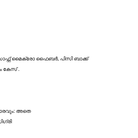
സോഫ്റ്റ് മൈക്രോ ഫൈബർ, പിസി ബാക്ക്
റം കേസ് .
ാരവും: അതെ
ിഗ്രി