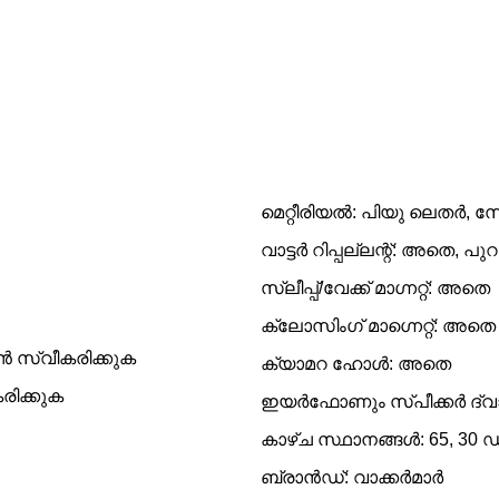
മെറ്റീരിയൽ: പിയു ലെതർ, 
വാട്ടർ റിപ്പല്ലന്റ്: അതെ, പു
സ്ലീപ്പ്/വേക്ക് മാഗ്നറ്റ്: അതെ
ക്ലോസിംഗ് മാഗ്നെറ്റ്: അതെ
സ്വീകരിക്കുക
ക്യാമറ ഹോൾ: അതെ
ിക്കുക
ഇയർഫോണും സ്പീക്കർ ദ്വ
കാഴ്ച സ്ഥാനങ്ങൾ: 65, 30 ഡ
ബ്രാൻഡ്: വാക്കർമാർ