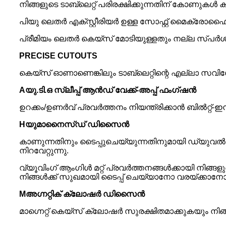
നിങ്ങളുടെ ടാബ്‌ലെറ്റ് പരിരക്ഷിക്കുന്നതിന് കോണുകൾ ക
പിയു ലെതർ എക്സ്റ്റീരിയർ ഉള്ള സോഫ്റ്റ് മൈക്രോഫ
പ്രീമിയം ലെതർ കെയ്‌സ് മോടിയുള്ളതും നല്ല സ്പർശി
P
RECISE CUTOUTS
കെയ്‌സ് ഓണാണെങ്കിലും ടാബ്‌ലെറ്റിന്റെ എല്ലാ 
A
യു.ടി.ഒ സ്ലീപ്പ് ആൻഡ് വേക്ക്-അപ്പ് ഫംഗ്ഷൻ
ഉറക്കം/ഉണർവ് പ്രവർത്തനം നിയന്ത്രിക്കാൻ ബിൽറ്റ്-ഇ
H
യുമാനൈസ്ഡ് ഡിസൈൻ
കാണുന്നതിനും ടൈപ്പുചെയ്യുന്നതിനുമായി ഡ്യുവൽ
നിറവേറ്റുന്നു.
വ്യൂവിംഗ് ആംഗിൾ മറ്റ് പ്രവർത്തനങ്ങൾക്കായി നിങ
നിങ്ങൾക്ക് സുഖമായി ടൈപ്പ് ചെയ്യാനോ വരയ്ക്കാനോ പ്
M
അഗ്നറ്റിക് ക്ലോഷർ ഡിസൈൻ
മാഗ്നെറ്റ് കെയ്‌സ് ക്ലോഷർ സുരക്ഷിതമാക്കുകയും നിങ്ങള