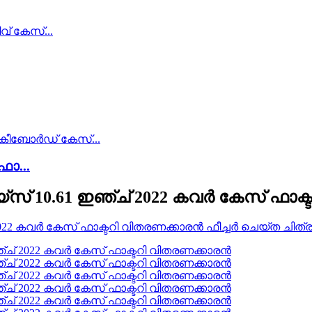
ോ...
കെയ്‌സ് 10.61 ഇഞ്ച് 2022 കവർ കേസ് ഫാ