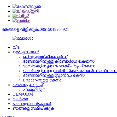
ഞങ്ങളെ വിളിക്കുക:08615019264921
വീട്
ഉൽപ്പന്നങ്ങൾ
ബ്ലൂടൂത്ത് കീബോർഡ്
ടാബ്‌ലെറ്റിനുള്ള കീബോർഡ് കെയ്‌സ്
ടാബ്‌ലെറ്റിനുള്ള ഷോക്ക് പ്രൂഫ് കേസ്
ടാബ്‌ലെറ്റിനുള്ള സ്ലിം ട്രൈ-ഫോൾഡിംഗ് കേസ
ടാബ്‌ലെറ്റിനുള്ള സ്റ്റാൻഡ് കേസ്
Ereader-നുള്ള കേസ്
ഞങ്ങളേക്കുറിച്ച്
ഫാക്ടറി ടൂർ
OEM/ODM
വാർത്ത
പതിവുചോദ്യങ്ങൾ
ഞങ്ങളെ സമീപിക്കുക