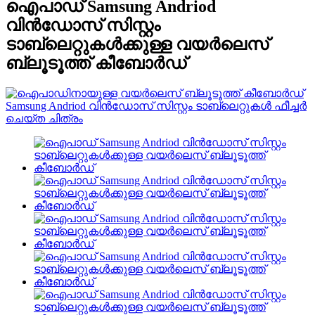
ഐപാഡ് Samsung Andriod
വിൻഡോസ് സിസ്റ്റം
ടാബ്‌ലെറ്റുകൾക്കുള്ള വയർലെസ്
ബ്ലൂടൂത്ത് കീബോർഡ്