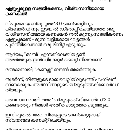
എളുപ്പമുള്ള സജ്ജീകരണം, വിശ്വസനീയമായ
കണക്ഷൻ
വിപുലമായ ബ്ലൂടൂത്ത് 3.0 ടാബ്‌ലെറ്റിനും
കീബോർഡിനും ഇടയിൽ ഡ്രോപ്പ് ചെയ്യാത്ത ഒരു
വിശ്വസനീയമായ കണക്ഷൻ നൽകുന്നു.സജ്ജീകരണം
എളുപ്പമാണ് - മൂന്ന് ലളിതമായ ഘട്ടങ്ങൾ
പൂർത്തിയാക്കാൻ ഒരു മിനിറ്റ് എടുക്കും.
ആദ്യം, "ഓൺ" എന്നതിലേക്ക് ബട്ടൺ
അമർത്തുക.ഇൻഡിക്കേറ്റർ ലൈറ്റ് നീലയാണ്.
രണ്ടാമതായി, "കണക്റ്റ്" ബട്ടൺ അമർത്തുക
തുടർന്ന്, നിങ്ങളുടെ ടാബ്‌ലെറ്റ് ബ്ലൂടൂത്ത് ഫംഗ്‌ഷൻ
ഓണാക്കുക. അത് നിങ്ങളുടെ ബ്ലൂടൂത്ത് കീബോർഡ്
തിരയും.
അവസാനമായി, അത് ബ്ലൂടൂത്ത് കീബോർഡ് 3.0
കണ്ടെത്തും.നിങ്ങൾ അത് പൊരുത്തപ്പെടുത്തുക.
ഇനി മുതൽ, അവ നിങ്ങളുടെ ടാബ്‌ലെറ്റുമായി
സ്വയമേവ കണക്‌റ്റ് ചെയ്യും.
നിങ്ങൾ ടാബ്‌ലെറ്റ് മാറ്റുകയാണെങ്കിൽ, മുകളിലുള്ള