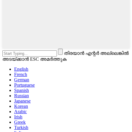
തിരയാൻ എന്റർ അല്ലെങ്കിൽ
അടയ്ക്കാൻ ESC അമർത്തുക
English
French
German
Portuguese
Spanish
Russian
Japanese
Korean
Arabic
Irish
Greek
Turkish