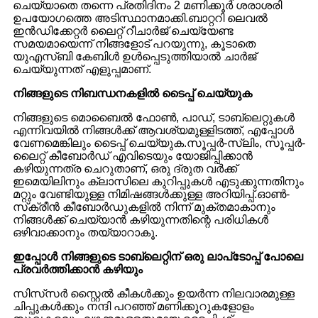
ചെയ്യാതെ തന്നെ പ്രതിദിനം 2 മണിക്കൂർ ശരാശരി
ഉപയോഗത്തെ അടിസ്ഥാനമാക്കി.ബാറ്ററി ലെവൽ
ഇൻഡിക്കേറ്റർ ലൈറ്റ് റീചാർജ് ചെയ്യേണ്ട
സമയമായെന്ന് നിങ്ങളോട് പറയുന്നു, കൂടാതെ
യുഎസ്ബി കേബിൾ ഉൾപ്പെടുത്തിയാൽ ചാർജ്
ചെയ്യുന്നത് എളുപ്പമാണ്.
നിങ്ങളുടെ നിബന്ധനകളിൽ ടൈപ്പ് ചെയ്യുക
നിങ്ങളുടെ മൊബൈൽ ഫോൺ, പാഡ്, ടാബ്‌ലെറ്റുകൾ
എന്നിവയിൽ നിങ്ങൾക്ക് ആവശ്യമുള്ളിടത്ത്, എപ്പോൾ
വേണമെങ്കിലും ടൈപ്പ് ചെയ്യുക.സൂപ്പർ-സ്ലിം, സൂപ്പർ-
ലൈറ്റ് കീബോർഡ് എവിടെയും യോജിപ്പിക്കാൻ
കഴിയുന്നത്ര ചെറുതാണ്, ഒരു ദ്രുത വർക്ക്
ഇമെയിലിനും ക്ലാസിലെ കുറിപ്പുകൾ എടുക്കുന്നതിനും
മറ്റും വേണ്ടിയുള്ള നിമിഷങ്ങൾക്കുള്ള അറിയിപ്പ്.ഓൺ-
സ്‌ക്രീൻ കീബോർഡുകളിൽ നിന്ന് മുക്തമാകാനും
നിങ്ങൾക്ക് ചെയ്യാൻ കഴിയുന്നതിന്റെ പരിധികൾ
ഒഴിവാക്കാനും തയ്യാറാകൂ.
ഇപ്പോൾ നിങ്ങളുടെ ടാബ്‌ലെറ്റിന് ഒരു ലാപ്‌ടോപ്പ് പോലെ
പ്രവർത്തിക്കാൻ കഴിയും
സിസ്‌സർ സ്റ്റൈൽ കീകൾക്കും ഉയർന്ന നിലവാരമുള്ള
ചിപ്പുകൾക്കും നന്ദി പറഞ്ഞ് മണിക്കൂറുകളോളം