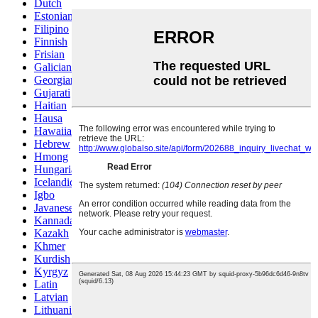
Dutch
Estonian
Filipino
Finnish
Frisian
Galician
Georgian
Gujarati
Haitian
Hausa
Hawaiian
Hebrew
Hmong
Hungarian
Icelandic
Igbo
Javanese
Kannada
Kazakh
Khmer
Kurdish
Kyrgyz
Latin
Latvian
Lithuanian