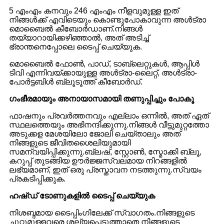
5 എംഎം കനവും 246 എംഎം നീളവുമുള്ള ഇത്
നിങ്ങൾക്ക് എവിടെയും കൊണ്ടുപോകാവുന്ന അൾട്രാ
മൊബൈൽ കീബോർഡാണ്.നിങ്ങൾ
തയ്യാറായിക്കഴിഞ്ഞാൽ, അത് അടിച്ച്
ഭ്രാന്തനെപ്പോലെ ടൈപ്പ് ചെയ്യുക.
മൊബൈൽ ഫോൺ, പാഡ്, ടാബ്‌ലെറ്റുകൾ, ആപ്പിൾ
ടിവി എന്നിവയ്‌ക്കായുള്ള അൾട്രാ-ലൈറ്റ്, അൾട്രാ-
പോർട്ടബിൾ ബ്ലൂടൂത്ത് കീബോർഡ്.
ഗംഭീരമായും അനായാസമായി തണുപ്പിച്ചും പോകൂ
ഫാഷനും പ്രവർത്തനവും എല്ലാം ഒന്നിൽ, അത് ഏത്
സ്ഥലത്തെയും അഭിനന്ദിക്കുന്നു.നിങ്ങൾ വീട്ടുമുറ്റത്തോ
അടുക്കള മേശയിലോ ജോലി ചെയ്താലും അത്
നിങ്ങളുടെ ജീവിതശൈലിയുമായി
സമന്വയിപ്പിക്കുന്നു.ബ്ലഷ്, സ്റ്റോൺ, സ്മോക്കി ബ്ലൂ,
കറുപ്പ് തുടങ്ങിയ ഊർജ്ജസ്വലമായ നിറങ്ങളിൽ
ലഭ്യമാണ്, ഇത് ഒരു പ്രസ്താവന നടത്തുന്നു.സ്വയം
പ്രകടിപ്പിക്കുക.
ഹഷ്ഡ് ടോണുകളിൽ ടൈപ്പ് ചെയ്യുക
നിശബ്ദമായ ടൈപ്പിംഗിലേക്ക് സ്വാഗതം.നിങ്ങളുടെ
ചുറ്റുമുള്ളവരെ ശല്യപ്പെടുത്താതെ നിങ്ങളുടെ