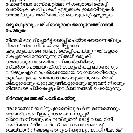
ഫോണിലോ ടാബ്‌ലെറ്റിലോ നിശബ്ദമായി ടൈപ്പ്
ചെയ്യുക, കുറിപ്പുകൾ എടുക്കുക, ഇമെയിലുകൾ
അയയ്ക്കുക, അല്ലെങ്കിൽ കൊടുങ്കാറ്റ് എഴുതുക.
ഒരു മധുരവും പരിചിതവുമായ അനുഭവത്തിനായി
പോകുക
നിങ്ങൾ ഒരു റിപ്പോർട്ട് ടൈപ്പ് ചെയ്യുകയാണെങ്കിലും
റിമോട്ട് ക്ലാസിനായി കുറിപ്പുകൾ
എടുക്കുകയാണെങ്കിലും ടൈപ്പ് ചെയ്യുന്നത് വളരെ
മികച്ചതായി തോന്നുന്നു.നിങ്ങൾ ഒരു കീ
അമർത്തുമ്പോഴെല്ലാം നിങ്ങൾക്ക് മികച്ച
സ്പർശനപരമായ ഫീഡ്‌ബാക്കും മികച്ച ബൗൺസും
ലഭിക്കും-എല്ലാം ശ്രദ്ധേയമായ വേഗതയേറിയതും
കൃത്യവുമായ ഫലങ്ങളോടെ.കൂടാതെ, ഫംഗ്‌ഷൻ
കീകളുടെയും കുറുക്കുവഴികളുടെയും മുഴുവൻ നിരയും
നിങ്ങളുടെ പ്രിയപ്പെട്ട പ്രവർത്തനങ്ങൾ ചെയ്യുന്നു.
ദീർഘദൂരത്തേക്ക് പവർ ചെയ്യൂ
ആശയങ്ങൾക്ക് വീടും ഇമെയിലുകൾക്ക് ഉത്തരങ്ങളും
ആവശ്യമാണ്.ഇപ്പോൾ തന്നെ.സൂപ്പർ
വിശ്വസനീയവും ചെറുത് മുതൽ ടോട്ട് വരെ. മിനി
വയർലെസ് കീബോർഡ് 3 മാസം വരെ ടൈപ്പ്
ചെയ്യാൻ നിങ്ങളെ അനുവദിക്കുന്നു.ബാറ്ററി റീചാർജ്