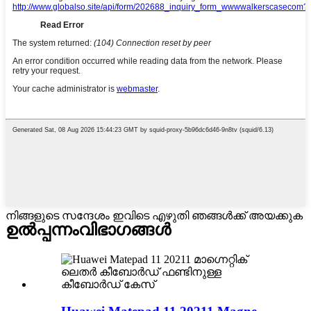
നിങ്ങളുടെ സന്ദേശം ഇവിടെ എഴുതി ഞങ്ങൾക്ക് അയക്കുക
ഉൽപ്പന്നം
വിഭാഗങ്ങൾ