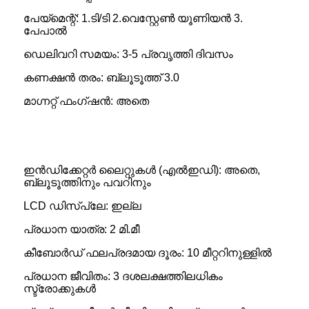
പേയ്‌മെന്റ്: 1.ടി/ടി 2.വെസ്റ്റേൺ യൂണിയൻ 3.
പേപാൽ
ഡെലിവറി സമയം: 3-5 പ്രവൃത്തി ദിവസം
കണക്ഷൻ തരം: ബ്ലൂടൂത്ത് 3.0
മാഗ്നറ്റ് ഫംഗ്ഷൻ: അതെ
ഇൻഡിക്കേറ്റർ ലൈറ്റുകൾ (എൽഇഡി): അതെ,
ബ്ലൂടൂത്തിനും പവറിനും
LCD ഡിസ്പ്ലേ: ഇല്ല
പ്രധാന യാത്ര: 2 മി.മീ
കീബോർഡ് ഫലപ്രദമായ ദൂരം: 10 മീറ്ററിനുള്ളിൽ
പ്രധാന ജീവിതം: 3 ദശലക്ഷത്തിലധികം
സ്ട്രോക്കുകൾ