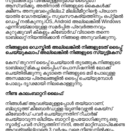
സുഖകരവും വഴക്കമുള്ളതുമായ ടൈപ്പിംഗ്
ആസ്വദിക്കൂ, അതിനാൽ നിങ്ങളുടെ കൈകൾക്ക്
ക്ഷീണം അനുഭവപ്പെടില്ല.2 മില്ലീമീറ്ററിന്റെ പ്രധാന
യാത്ര വേഗതയ്ക്കും സുഖസൗകര്യത്തിനും ഒപ്റ്റിമൽ
ഡെപ്ത് നൽകുന്നു.iOS, Android അല്ലെങ്കിൽ Windows
എന്നിവയ്‌ക്കായുള്ള സമർപ്പിത പ്രവർത്തനവും
കുറുക്കുവഴി കീകളും കീബോർഡ് വിടാതെ തന്നെ
ടാബ്‌ലെറ്റ് നിയന്ത്രിക്കാൻ നിങ്ങളെ അനുവദിക്കുന്നു.
നിങ്ങളുടെ ഡെസ്കിൽ അല്ലെങ്കിൽ നിങ്ങളുടേത് ടൈപ്പ്
ചെയ്യുക
ലാപ് അല്ലെങ്കിൽ നിങ്ങളുടെ സ്യൂട്ട്കേസ്
കേസ് തുറന്ന് ടൈപ്പ് ചെയ്യാൻ തുടങ്ങുക.നിങ്ങളുടെ
ടാബ്‌ലെറ്റ് മികച്ച ടൈപ്പിംഗ് പൊസിഷനിൽ ലോക്ക്
ചെയ്‌തിരിക്കുന്നു കൂടാതെ നിങ്ങളുടെ മടി പോലുള്ള
അസമമായ പ്രതലങ്ങളിൽ ടൈപ്പ് ചെയ്യുമ്പോൾ
പോലും ദൃഢമായി നിലകൊള്ളുന്നു.
നീണ്ട കാലം
ബാറ്ററി ലൈഫ്
നിങ്ങൾക്ക് ആവശ്യമുള്ളപ്പോൾ തയ്യാറാണ്,
ബ്ലൂടൂത്ത് കീബോർഡുള്ള യൂണിവേഴ്സൽ കെയ്‌സ്
കീബോർഡ് പവർ ചെയ്യുന്നതിന് റീചാർജ്
ചെയ്യാവുന്ന ലിഥിയം ബാറ്ററി ഉപയോഗിക്കുന്നു.ഒരു
സ്മാർട്ട് പവർ സിസ്റ്റത്തിന് നന്ദി, അത് മാറ്റിസ്ഥാപിക്കേണ്ട
ആവശ്യമില്ലാതെ 3 വർഷം വരെ നീണ്ടുനിൽക്കും.