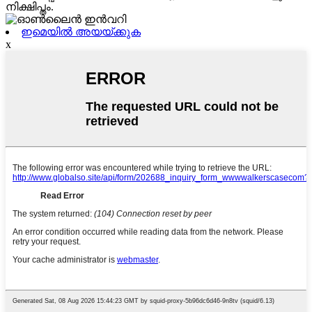
നിക്ഷിപ്തം.
ഇമെയിൽ അയയ്ക്കുക
x