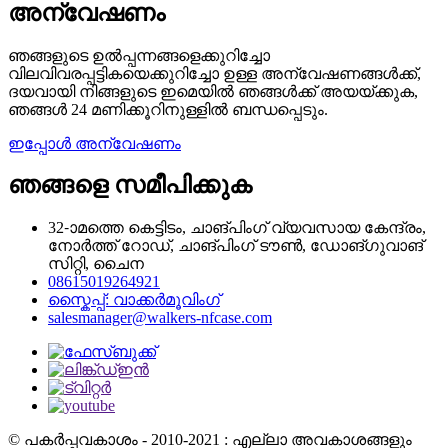
അന്വേഷണം
ഞങ്ങളുടെ ഉൽപ്പന്നങ്ങളെക്കുറിച്ചോ
വിലവിവരപ്പട്ടികയെക്കുറിച്ചോ ഉള്ള അന്വേഷണങ്ങൾക്ക്,
ദയവായി നിങ്ങളുടെ ഇമെയിൽ ഞങ്ങൾക്ക് അയയ്ക്കുക,
ഞങ്ങൾ 24 മണിക്കൂറിനുള്ളിൽ ബന്ധപ്പെടും.
ഇപ്പോൾ അന്വേഷണം
ഞങ്ങളെ സമീപിക്കുക
32-ാമത്തെ കെട്ടിടം, ചാങ്‌പിംഗ് വ്യവസായ കേന്ദ്രം,
നോർത്ത് റോഡ്, ചാങ്‌പിംഗ് ടൗൺ, ഡോങ്‌ഗുവാങ്
സിറ്റി, ചൈന
08615019264921
സ്കൈപ്പ്: വാക്കർമൂവിംഗ്
salesmanager@walkers-nfcase.com
© പകർപ്പവകാശം - 2010-2021 : എല്ലാ അവകാശങ്ങളും