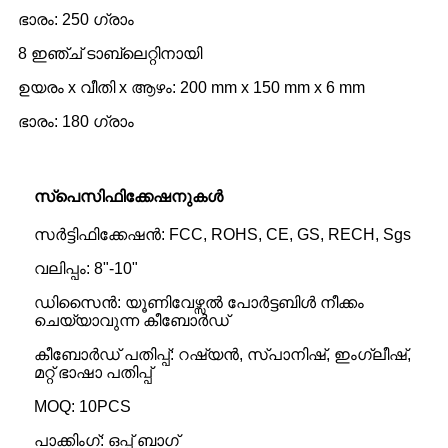
ഭാരം: 250 ഗ്രാം
8 ഇഞ്ച് ടാബ്‌ലെറ്റിനായി
ഉയരം x വീതി x ആഴം: 200 mm x 150 mm x 6 mm
ഭാരം: 180 ഗ്രാം
സ്പെസിഫിക്കേഷനുകൾ
സർട്ടിഫിക്കേഷൻ: FCC, ROHS, CE, GS, RECH, Sgs
വലിപ്പം: 8"-10"
ഡിസൈൻ: യൂണിവേഴ്സൽ പോർട്ടബിൾ നീക്കം
ചെയ്യാവുന്ന കീബോർഡ്
കീബോർഡ് പതിപ്പ്: റഷ്യൻ, സ്പാനിഷ്, ഇംഗ്ലീഷ്,
മറ്റ് ഭാഷാ പതിപ്പ്
MOQ: 10PCS
പാക്കിംഗ്: ഒപ്പ് ബാഗ്