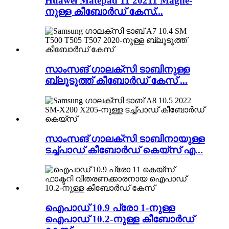
Huawei Matepad 11 20211 Magne-
നുള്ള കീബോർഡ് കേസ്...
സാംസങ് ഗാലക്സി ടാബിനുള്ള
ബ്ലൂടൂത്ത് കീബോർഡ് കേസ് ...
സാംസങ് ഗാലക്‌സി ടാബിനായുള്ള
ടച്ച്‌പാഡ് കീബോർഡ് കെയ്‌സ് എ...
ഐപാഡ് 10.9 പ്രോ 1-നുള്ള
ഐപാഡ് 10.2-നുള്ള കീബോർഡ്