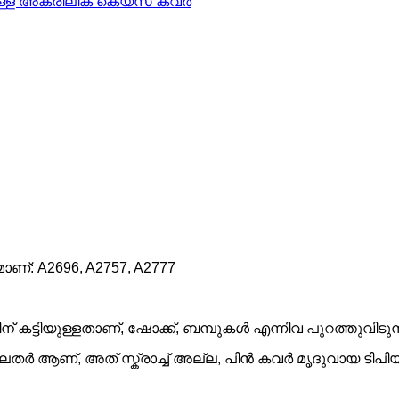
ണ്: A2696, A2757, A2777
ന് കട്ടിയുള്ളതാണ്, ഷോക്ക്, ബമ്പുകൾ എന്നിവ പുറത്തുവിടുന്
 ആണ്, അത് സ്ക്രാച്ച് അല്ല, പിൻ കവർ മൃദുവായ ടിപിയു