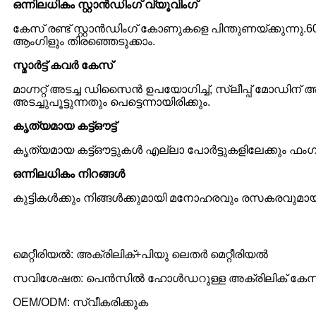
ഒന്നിലധികം സ്റ്റാൻഡിംഗ് വ്യൂവിംഗ്
കേസ് രണ്ട് സ്റ്റാൻഡിംഗ് കോണുകളെ പിന്തുണയ്ക്കുന്നു.
ആംഗിളും തിരഞ്ഞെടുക്കാം.
സ്മാർട്ട് കവർ കേസ്
മാഗ്നറ്റ് അടച്ച ഡിസൈൻ ഉപയോഗിച്ച്, സ്ലീപ്പ് മോഡിന് 
അടച്ചുപൂട്ടുന്നതും പെട്ടെന്നായിരിക്കും.
കൃത്യമായ കട്ട്ഔട്ട്
കൃത്യമായ കട്ട്ഔട്ടുകൾ എല്ലാ പോർട്ടുകളിലേക്കും ഫം
ഒന്നിലധികം നിറങ്ങൾ
കുട്ടികൾക്കും നിങ്ങൾക്കുമായി മനോഹരവും രസകരവുമായ ഒ
മെറ്റീരിയൽ: അക്രിലിക്+പിയു ലെതർ മെറ്റീരിയൽ
സവിശേഷത: പെൻസിൽ ഹോൾഡറുള്ള അക്രിലിക് കേസ
OEM/ODM: സ്വീകരിക്കുക