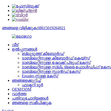
ഞങ്ങളെ വിളിക്കുക:08615019264921
വീട്
ഉൽപ്പന്നങ്ങൾ
ബ്ലൂടൂത്ത് കീബോർഡ്
ടാബ്‌ലെറ്റിനുള്ള കീബോർഡ് കെയ്‌സ്
ടാബ്‌ലെറ്റിനുള്ള ഷോക്ക് പ്രൂഫ് കേസ്
ടാബ്‌ലെറ്റിനുള്ള സ്ലിം ട്രൈ-ഫോൾഡിംഗ് കേസ
ടാബ്‌ലെറ്റിനുള്ള സ്റ്റാൻഡ് കേസ്
Ereader-നുള്ള കേസ്
ഞങ്ങളേക്കുറിച്ച്
ഫാക്ടറി ടൂർ
OEM/ODM
വാർത്ത
പതിവുചോദ്യങ്ങൾ
ഞങ്ങളെ സമീപിക്കുക