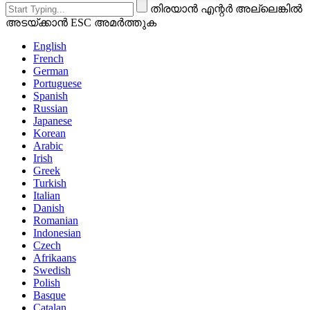
തിരയാൻ എന്റർ അല്ലെങ്കിൽ
അടയ്ക്കാൻ ESC അമർത്തുക
English
French
German
Portuguese
Spanish
Russian
Japanese
Korean
Arabic
Irish
Greek
Turkish
Italian
Danish
Romanian
Indonesian
Czech
Afrikaans
Swedish
Polish
Basque
Catalan