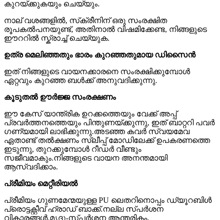
കുറയ്ക്കുകയും ചെയ്യും.
നാല് വശങ്ങളിൽ, സ്‌ക്രീനിന് ഒരു സംരക്ഷിത
രൂപകൽപനയുണ്ട്, അതിനാൽ വിഷമിക്കേണ്ട, നിങ്ങളുടെ
ഈററിൽ സ്ക്രാച്ച് ചെയ്യുക.
ഉത്ര മെലിഞ്ഞതും ഭാരം കുറഞ്ഞതുമായ ഡിസൈൻ
ഇത് നിങ്ങളുടെ വായനക്കാരനെ സംരക്ഷിക്കുമ്പോൾ
ഏറ്റവും കുറഞ്ഞ ബൾക്ക് അനുവദിക്കുന്നു.
കൂടുതൽ ഊർജ്ജ സംരക്ഷണം
ഈ കേസ് യാന്ത്രിക ഉറക്കത്തെയും വേക്ക് അപ്പ്
പ്രവർത്തനത്തെയും പിന്തുണയ്ക്കുന്നു, ഇത് ബാറ്ററി പവർ
ഗണ്യമായി ലാഭിക്കുന്നു.അടഞ്ഞ കവർ സ്വയമേവ
ഏതാണ്ട് തൽക്ഷണം സ്ലീപ്പ് മോഡിലേക്ക് ഉപകരണത്തെ
ഇടുന്നു, തുറക്കുമ്പോൾ റീഡർ വീണ്ടും
സജീവമാകും.നിങ്ങളുടെ വായന അനന്തമായി
ആസ്വദിക്കാം.
പ്രീമിയം മെറ്റീരിയൽ
പ്രീമിയം ഗുണമേന്മയുള്ള PU ലെതറിനൊപ്പം ഡ്യൂറബിൾ
പ്രൊട്ടക്റ്റീവ് ഹ്രാഡ് ബാക്ക്.നല്ല സ്പർശന
വികാരങ്ങൾ.മൃദു-സ്പർശന ആന്തരികം.