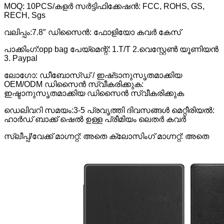
MOQ: 10PCS/കളർ സർട്ടിഫിക്കേഷൻ: FCC, ROHS, GS,
RECH, Sgs
വലിപ്പം:7.8″ ഡിസൈൻ: ഫോളിയോ കവർ കേസ്
പാക്കിംഗ്:
opp bag പേയ്‌മെന്റ്: 1.T/T 2.വെസ്റ്റേൺ യൂണിയൻ
3. Paypal
ലോഗോ: ഡീബോസ്ഡ് / ഇഷ്‌ടാനുസൃതമാക്കിയ
OEM/ODM ഡിസൈൻ സ്വീകരിക്കുക:
ഇഷ്ടാനുസൃതമാക്കിയ ഡിസൈൻ സ്വീകരിക്കുക
ഡെലിവറി സമയം:3-5 പ്രവൃത്തി ദിവസങ്ങൾ മെറ്റീരിയൽ:
ഹാർഡ് ബാക്ക് ഷെൽ ഉള്ള പ്രീമിയം ലെതർ കവർ
സ്ലീപ്പ്/വേക്ക് മാഗ്നറ്റ്: അതെ ക്ലോസിംഗ് മാഗ്നറ്റ്: അതെ