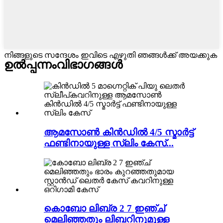
നിങ്ങളുടെ സന്ദേശം ഇവിടെ എഴുതി ഞങ്ങൾക്ക് അയക്കുക
ഉൽപ്പന്നം
വിഭാഗങ്ങൾ
ആമസോൺ കിൻഡിൽ 4/5 സ്മാർട്ട്
ഫണ്ടിനായുള്ള സ്ലിം കേസ്...
കൊബോ ലിബ്ര 2 7 ഇഞ്ച്
മെലിഞ്ഞതും ലിബറിനുമുള്ള