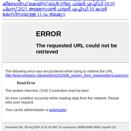
കീബോർഡ് കെയ്‌സ് ഓൾ-ന്യൂ ഫയർ എച്ച്‌ഡി 10/10
പ്ലസ് 2021 ആമസോൺ ഫയർ എച്ച്‌ഡി 10 കവർ
കേസിനായുള്ള 11-ാം തലമുറ