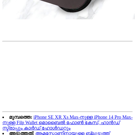
മുമ്പത്തെ:
iPhone SE XR Xs Max-നുള്ള iPhone 14 Pro Max-
നുള്ള Filp Wallet മൊബൈൽ ഫോൺ കേസ്, ഹാൻഡ്
സ്ട്രാപ്പും കാർഡ് ഹോൾഡറും
അടുത്തത്:
ആമസോണിനായുള്ള ബ്ലൂടൂത്ത്