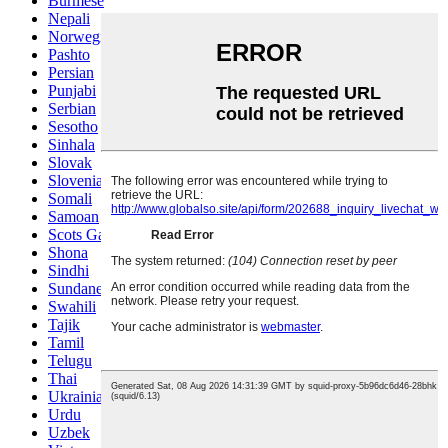
Burmese
Nepali
Norwegian
Pashto
Persian
Punjabi
Serbian
Sesotho
Sinhala
Slovak
Slovenian
Somali
Samoan
Scots Gaelic
Shona
Sindhi
Sundanese
Swahili
Tajik
Tamil
Telugu
Thai
Ukrainian
Urdu
Uzbek