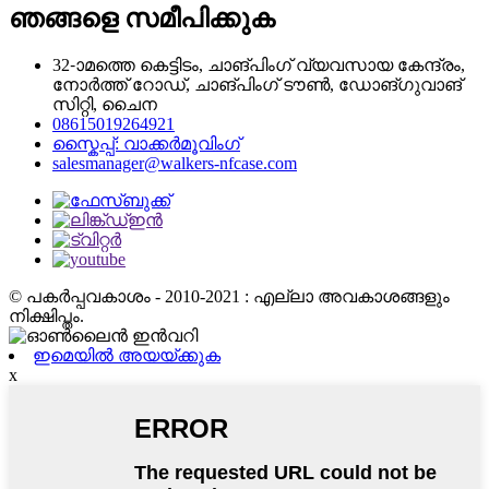
ഞങ്ങളെ സമീപിക്കുക
32-ാമത്തെ കെട്ടിടം, ചാങ്‌പിംഗ് വ്യവസായ കേന്ദ്രം,
നോർത്ത് റോഡ്, ചാങ്‌പിംഗ് ടൗൺ, ഡോങ്‌ഗുവാങ്
സിറ്റി, ചൈന
08615019264921
സ്കൈപ്പ്: വാക്കർമൂവിംഗ്
salesmanager@walkers-nfcase.com
© പകർപ്പവകാശം - 2010-2021 : എല്ലാ അവകാശങ്ങളും
നിക്ഷിപ്തം.
ഇമെയിൽ അയയ്ക്കുക
x